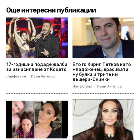
Още интересни публикации
17-годишна подаде жалба
Ето го Кирил Петков като
за изнасилване от Коцето
младоженец, красивата
му булка и трите им
Лайфстайл
Иван Ангелов
дъщери-Снимки
Лайфстайл
Иван Ангелов