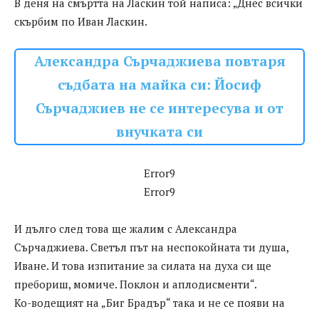
В деня на смъртта на Ласкин той написа: „Днес всички
скърбим по Иван Ласкин.
Александра Сърчаджиева повтаря
съдбата на майка си: Йосиф
Сърчаджиев не се интересува и от
внучката си
Error9
Error9
И дълго след това ще жалим с Александра
Сърчаджиева. Светъл път на неспокойната ти душа,
Иване. И това изпитание за силата на духа си ще
пребориш, момиче. Поклон и аплодисменти“.
Ко-водещият на „Биг Брадър“ така и не се появи на