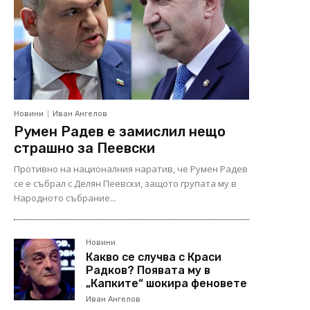
Новини
Иван Ангелов
Румен Радев е замислил нещо
страшно за Пеевски
Противно на националния наратив, че Румен Радев
се е събрал с Делян Пеевски, защото групата му в
Народното събрание...
Новини
Какво се случва с Краси
Радков? Появата му в
„Капките“ шокира феновете
Иван Ангелов