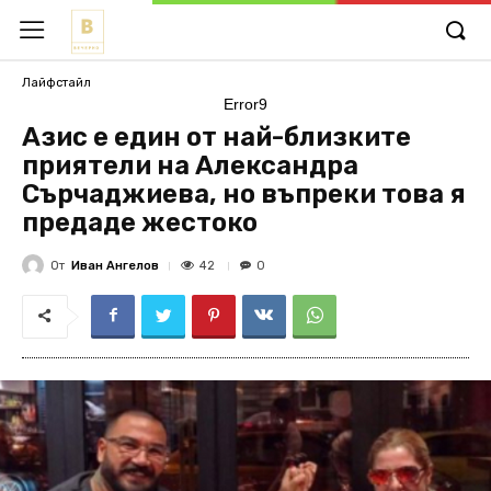
Лайфстайл
Error9
Азис е един от най-близките
приятели на Александра
Сърчаджиева, но въпреки това я
предаде жестоко
От
Иван Ангелов
42
0