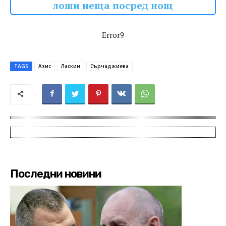
лоши неща посред нощ
Error9
TAGS
Азис
Ласкин
Сърчаджиева
Последни новини