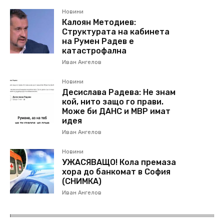
Новини
Калоян Методиев:
Структурата на кабинета
на Румен Радев е
катастрофална
Иван Ангелов
Новини
Десислава Радева: Не знам
кой, нито защо го прави.
Може би ДАНС и МВР имат
идея
Иван Ангелов
Новини
УЖАСЯВАЩО! Кола премаза
хора до банкомат в София
(СНИМКА)
Иван Ангелов