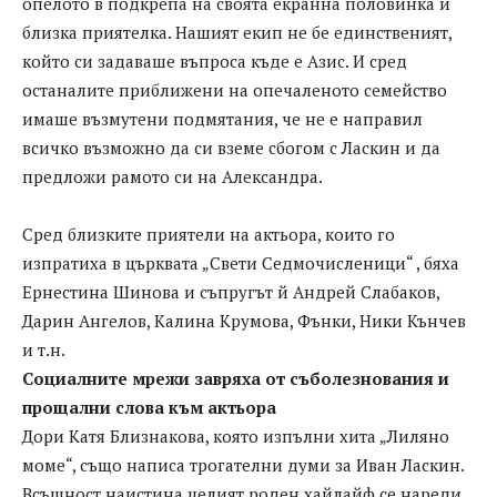
опелото в подкрепа на своята екранна половинка и
близка приятелка. Нашият екип не бе единственият,
който си задаваше въпроса къде е Азис. И сред
останалите приближени на опечаленото семейство
имаше възмутени подмятания, че не е направил
всичко възможно да си вземе сбогом с Ласкин и да
предложи рамото си на Александра.
Сред близките приятели на актьора, които го
изпратиха в църквата „Свети Седмочисленици“ , бяха
Ернестина Шинова и съпругът й Андрей Слабаков,
Дарин Ангелов, Калина Крумова, Фънки, Ники Кънчев
и т.н.
Социалните мрежи завряха от съболезнования и
прощални слова към актьора
Дори Катя Близнакова, която изпълни хита „Лиляно
моме“, също написа трогателни думи за Иван Ласкин.
Всъщност наистина целият роден хайлайф се нареди