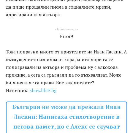
да пише прощални писма в социалните мрежи,
адресирани към актьора.
- Advertisement -
Error9
Това подразни много от приятелите на Иван Ласкин. А
възмущението им идва от хора, които дори са се
подигравали на актьора и проблема му с алкохола
приживе, а сега са тръгнали да го възхваляват. Може
би донякъде са прави. Вие как мислите?
Източник:
show.blitz.bg
България не може да прежали Иван
Ласкин: Написаха стихотворение в
негова памет, но с Алекс се случват