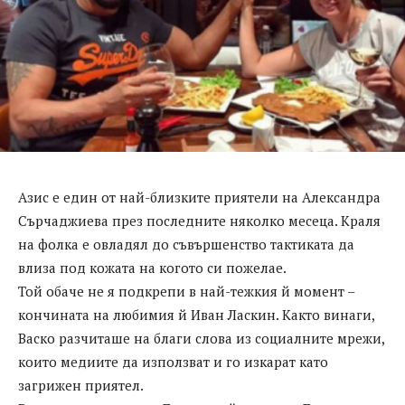
Азис е един от най-близките приятели на Александра
Сърчаджиева през последните няколко месеца. Краля
на фолка е овладял до съвършенство тактиката да
влиза под кожата на когото си пожелае.
Той обаче не я подкрепи в най-тежкия й момент –
кончината на любимия й Иван Ласкин. Както винаги,
Васко разчиташе на благи слова из социалните мрежи,
които медиите да използват и го изкарат като
загрижен приятел.