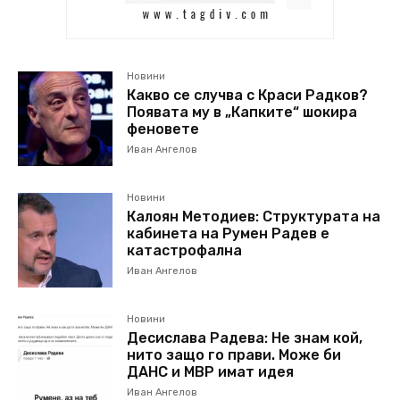
Новини
Какво се случва с Краси Радков?
Появата му в „Капките“ шокира
феновете
Иван Ангелов
Новини
Калоян Методиев: Структурата на
кабинета на Румен Радев е
катастрофална
Иван Ангелов
Новини
Десислава Радева: Не знам кой,
нито защо го прави. Може би
ДАНС и МВР имат идея
Иван Ангелов