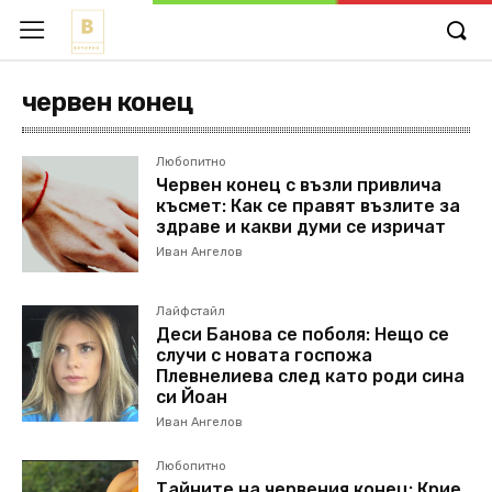
червен конец
Любопитно
Червен конец с възли привлича
късмет: Как се правят възлите за
здраве и какви думи се изричат
Иван Ангелов
Лайфстайл
Деси Банова се поболя: Нещо се
случи с новата госпожа
Плевнелиева след като роди сина
си Йоан
Иван Ангелов
Любопитно
Тайните на червения конец: Крие