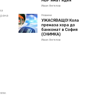
МВР имат идея
Иван Ангелов
за
 храна
Новини
УЖАСЯВАЩО! Кола
премаза хора до
банкомат в София
(СНИМКА)
Иван Ангелов
,
яли.