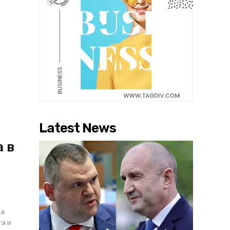
Latest News
а в
на
та и