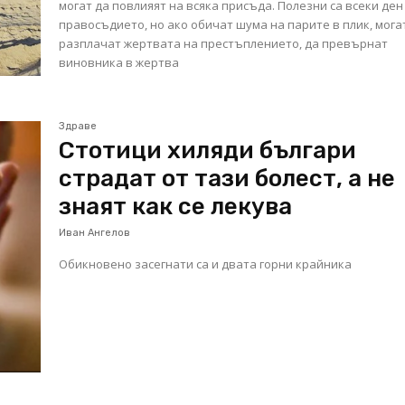
могат да повлияят на всяка присъда. Полезни са всеки ден
правосъдието, но ако обичат шума на парите в плик, мога
разплачат жертвата на престъплението, да превърнат
виновника в жертва
Здраве
Стотици хиляди българи
страдат от тази болест, а не
знаят как се лекува
Иван Ангелов
Обикновено засегнати са и двата горни крайника