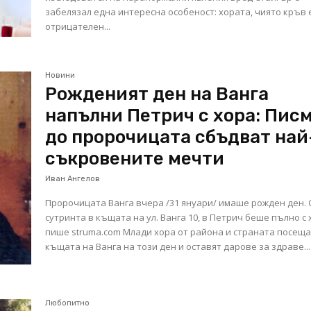
забелязал една интересна особеност: хората, чиято кръв е
отрицателен...
Новини
Рожденият ден на Ванга
напълни Петрич с хора: Пис
до пророчицата сбъдват най
съкровените мечти
Иван Ангелов
Пророчицата Ванга вчера /31 януари/ имаше рожден ден. 
сутринта в къщата на ул. Ванга 10, в Петрич беше пълно с 
пише struma.com Млади хора от района и страната посещ
къщата на Ванга на този ден и оставят дарове за здраве...
Любопитно