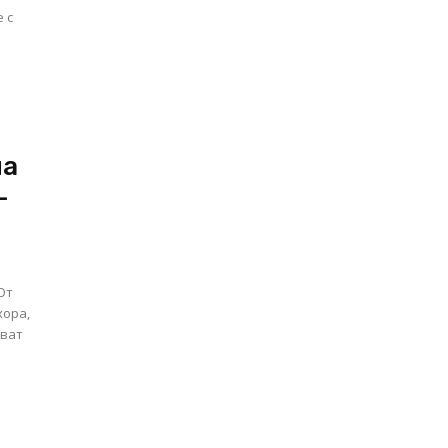
 с
ма
-
От
хора,
ават