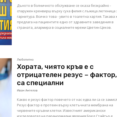
Дъното в болничното обслужване се оказа безкрайно -
спаружен кренвирш върху суха филия с лъжица лютеница 
гарнитура. Всичко това - увито в тоалетна хартия. Такава
предлага на пациентите едно от здравните заведения в
страната, алармира в социалните мрежи Цветин Цеков.
Любопитно
Хората, чиято кръв е с
отрицателен резус – фактор
са специални
Иван Ангелов
Какво е резус-фактор повечето от нас едва ли са се замисл
Резус-фактор е протеин върху клетъчната мембрана на
червените кръвни клетки. Известният американски
изследовател на паранормални явления Бред Стайгър е