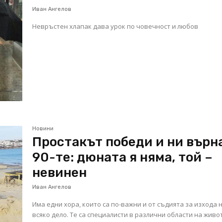
Иван Ангелов
Невръстен хлапак дава урок по човечност и любов
Новини
Простакът победи и ни върн
90-те: дюната я няма, той –
невинен
Иван Ангелов
Има едни хора, които са по-важни и от съдията за изхода 
всяко дело. Те са специалисти в различни области на живо