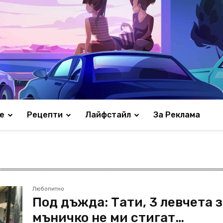
е
Рецепти
Лайфстайл
За Реклама
Любопитно
Под дъжда: Тати, 3 левчета 
мъничко не ми стигат…