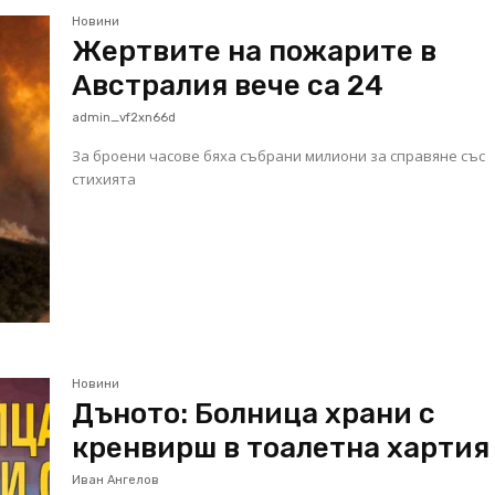
Новини
Жертвите на пожарите в
Австралия вече са 24
admin_vf2xn66d
За броени часове бяха събрани милиони за справяне със
стихията
Новини
Дъното: Болница храни с
кренвирш в тоалетна хартия
Иван Ангелов