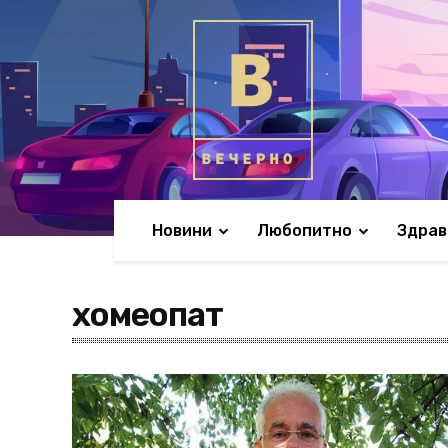
Новини
Любопитно
Здрав
хомеопат