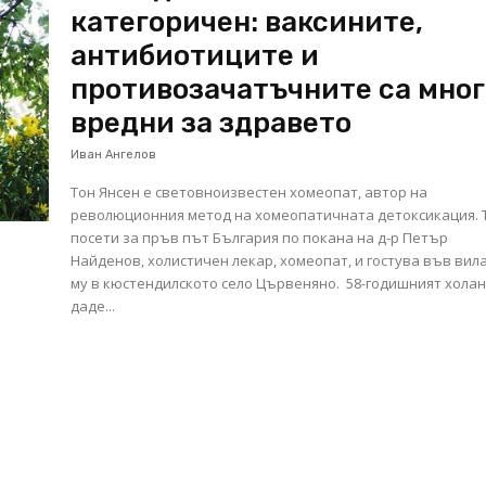
категоричен: ваксините,
антибиотиците и
противозачатъчните са мног
вредни за здравето
Иван Ангелов
Тон Янсен е световноизвестен хомеопат, автор на
революционния метод на хомеопатичната детоксикация. 
посети за пръв път България по покана на д-р Петър
Найденов, холистичен лекар, хомеопат, и гостува във вил
му в кюстендилското село Цървеняно. 58-годишният хола
даде...