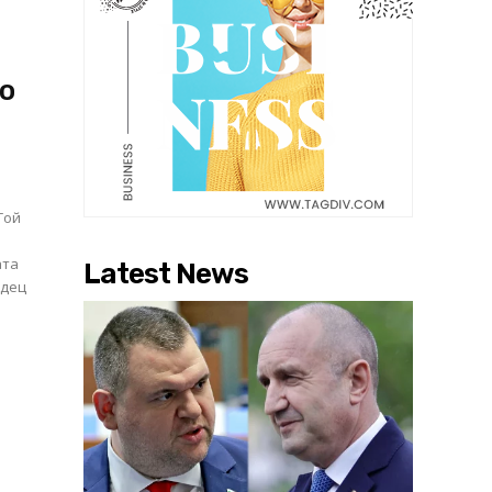
о
Той
ата
Latest News
ндец