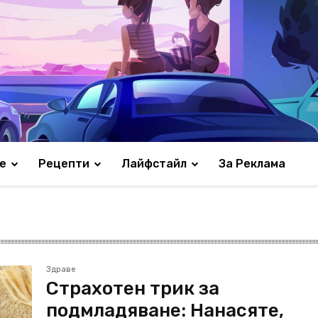
е
Рецепти
Лайфстайл
За Реклама
Здраве
Страхотен трик за
подмладяване: Нанасяте,