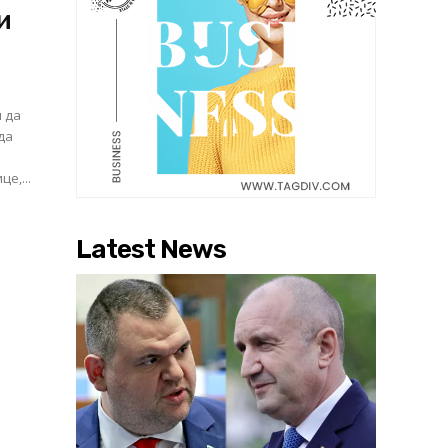
и
и да
да
е,...
Latest News