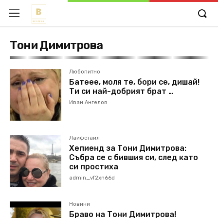
Тони Димитрова
Любопитно
Батеее, моля те, бори се, дишай!
Ти си най-добрият брат …
Иван Ангелов
Лайфстайл
Хепиенд за Тони Димитрова:
Събра се с бившия си, след като
си простиха
admin_vf2xn66d
Новини
Браво на Тони Димитрова!