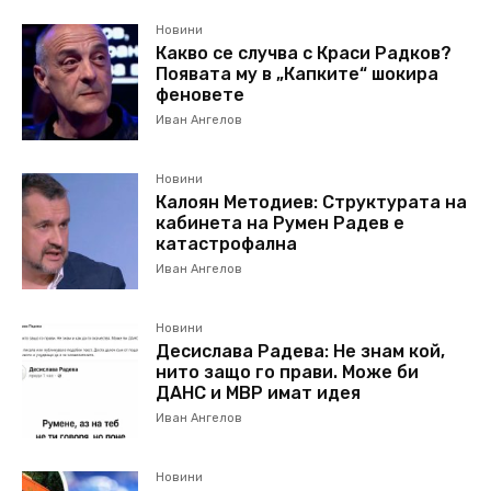
Новини
Какво се случва с Краси Радков?
Появата му в „Капките“ шокира
феновете
Иван Ангелов
Новини
Калоян Методиев: Структурата на
кабинета на Румен Радев е
катастрофална
Иван Ангелов
Новини
Десислава Радева: Не знам кой,
нито защо го прави. Може би
ДАНС и МВР имат идея
Иван Ангелов
Новини