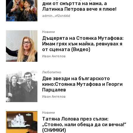
дни от смъртта на мама, а
Латинка Петрова вече я плюе!
admin_vf2xn66d
Новини
Дъщерята на Стоянка Мутафова:
Имам грях към майка, ревнувах я
от сцената (Видео)
Иван Ангелов
Любопитно
Две звезди на българското
кино:Стоянка Мутафова и Георги
Парцалев
Иван Ангелов
Новини
Татяна Лолова през сълзи:
„Стояно, нали обеща да си вечна!“
(СНИМКИ)