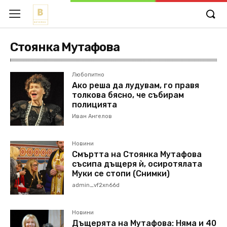
Стоянка Мутафова
Любопитно
Ако реша да лудувам, го правя
толкова бясно, че събирам
полицията
Иван Ангелов
Новини
Смъртта на Стоянка Мутафова
съсипа дъщеря ѝ, осиротялата
Муки се стопи (Снимки)
admin_vf2xn66d
Новини
Дъщерята на Мутафова: Няма и 40