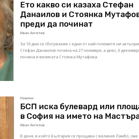
Ето какво си казаха Стефан
Данаилов и Стоянка Мутафо
преди да починат
Иван Ангелов
За 10 дни се сбогувахме с едни от най-големите ни актьори
Стефан Данаилов почина на 27 ноември, а днес, 6 декемвр
почина и великата Стоянка Мутафова.
Новини
БСП иска булевард или площ
в София на името на Мастър
Иван Ангелов
В деня, в който България се прощава с великия Ламбо, сме