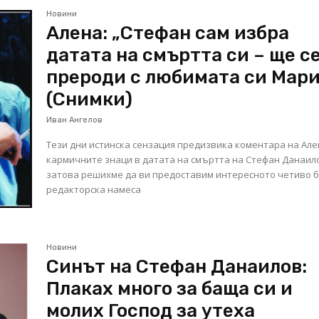
Новини
Алена: „Стефан сам избра
датата на смъртта си – ще с
прероди с любимата си Мари
(Снимки)
Иван Ангелов
Тези дни истинска сензация предизвика коментара на Але
кармичните знаци в датата на смъртта на Стефан Данаил
затова решихме да ви предоставим интересното четиво 
редакторска намеса
Новини
Синът на Стефан Данаилов:
Плаках много за баща си и
молих Господ за утеха