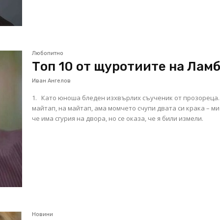
Любопитно
Топ 10 от щуротиите на Лам
Иван Ангелов
1. Като юноша бледен изхвърлих съученик от прозореца.
майтап, на майтап, ама момчето счупи двата си крака – ми
че има сгурия на двора, но се оказа, че я били измели.
Новини