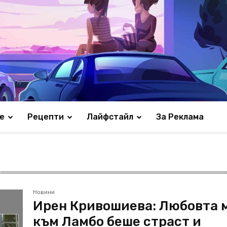
е
Рецепти
Лайфстайл
За Реклама
Новини
Ирен Кривошиева: Любовта 
към Ламбо беше страст и