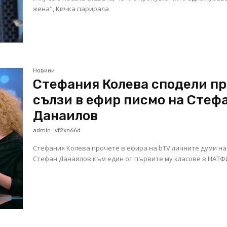
жена", Кичка парирала
Новини
Стефания Колева сподели пр
сълзи в ефир писмо на Стеф
Данаилов
admin_vf2xn66d
Стефания Колева прочете в ефира на bTV личните думи на
Стефан Данаилов към един от първите му класове в НАТФ