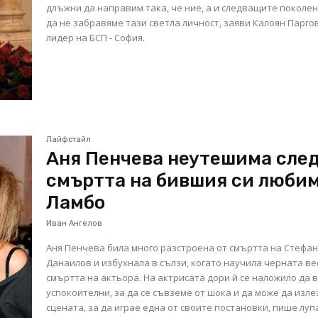
длъжни да направим така, че ние, а и следващите поколен
да не забравяме тази светла личност, заяви Калоян Паргов
лидер на БСП - София.
Лайфстайл
Аня Пенчева неутешима сле
смъртта на бившия си люби
Ламбо
Иван Ангелов
Аня Пенчева била много разстроена от смъртта на Стефа
Данаилов и избухнала в сълзи, когато научила черната ве
смъртта на актьора. На актрисата дори й се наложило да 
успокоителни, за да се съвземе от шока и да може да изле
сцената, за да играе една от своите постановки, пише лупа