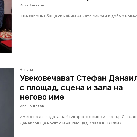
Иван Ангелов
„Ще запомня баща си най-вече като смирен и добър чове
Новини
Увековечават Стефан Данаи
с площад, сцена и зала на
негово име
Иван Ангелов
Името на легендата на българското кино и театър Стефан
Данаилов ще носят сцена, площад и зала в НАТФИЗ.