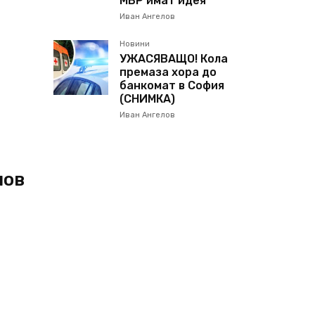
МВР имат идея
Иван Ангелов
к
Новини
УЖАСЯВАЩО! Кола
премаза хора до
банкомат в София
(СНИМКА)
Иван Ангелов
лов