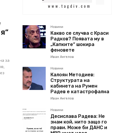
е
Новини
я“
Какво се случва с Краси
Радков? Появата му в
„Капките“ шокира
феновете
Иван Ангелов
на за
ов,
Новини
без
Калоян Методиев:
Структурата на
кабинета на Румен
Радев е катастрофална
Иван Ангелов
Новини
Десислава Радева: Не
знам кой, нито защо го
прави. Може би ДАНС и