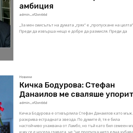
амбиция
admin_vf2xn66d
„За мен смисълът на думата „грях” е „пропускане на целта”
Преди да извърша нещо е добре да размисля. Преди да
Новини
Кичка Бодурова: Стефан
Данаилов ме сваляше упори
admin_vf2xn66d
Кичка Бодурова е отхвърлила Стефан Данаилов като мъж.
разкрива естрадната звезда. По думите й, тя е била
настойчиво ухажвана от Ламбо, но тъй като бил семеен мъ
и му се е носела славата, че "не пропуска нито една хубав