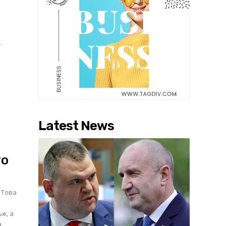
.
Latest News
то
 Това
ж, а
а