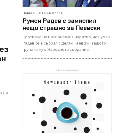
Новини
Иван Ангелов
Румен Радев е замислил
нещо страшно за Пеевски
Противно на националния наратив, че Румен
Радев се е събрал с Делян Пеевски, защото
ез
групата му в Народното събрание...
ан
- Advertisement -
ИЗ. А