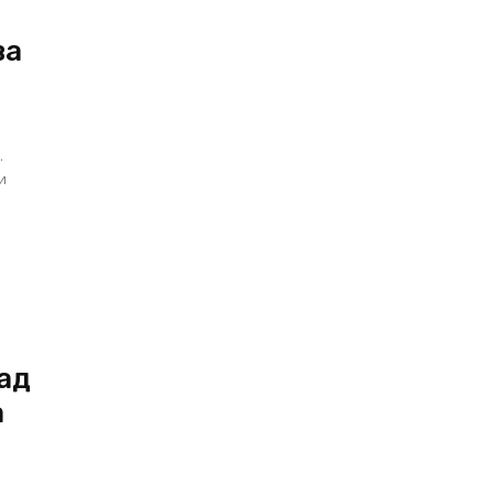
ва
.
и
ад
а