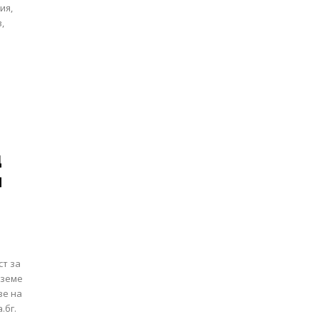
ия,
,
д
м
н
ст за
вземе
зе на
.бг.