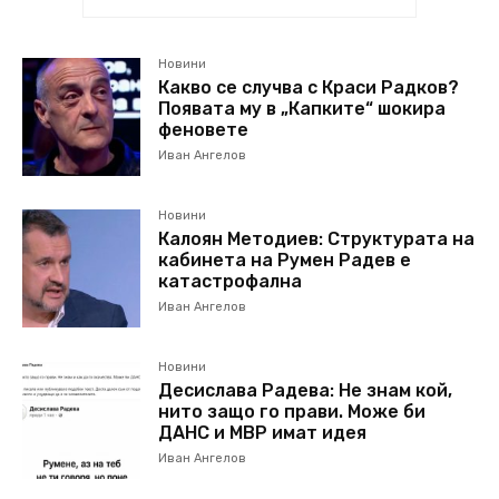
Новини
Какво се случва с Краси Радков?
Появата му в „Капките“ шокира
феновете
Иван Ангелов
Новини
Калоян Методиев: Структурата на
кабинета на Румен Радев е
катастрофална
Иван Ангелов
Новини
Десислава Радева: Не знам кой,
нито защо го прави. Може би
ДАНС и МВР имат идея
Иван Ангелов