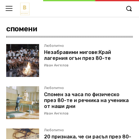
спомени
Любопитно
Незабравими мигове:Край
лагерния огън през 80-те
Иван Ангелов
Любопитно
Спомен за часа по физическо
през 80-те и речника на ученика
от наши дни
Иван Ангелов
Любопитно
20 признака, че си расъл през 80-