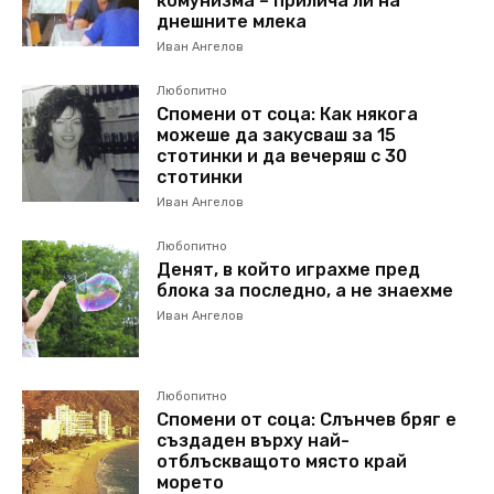
комунизма – прилича ли на
днешните млека
Иван Ангелов
Любопитно
Спомени от соца: Как някога
можеше да закусваш за 15
стотинки и да вечеряш с 30
стотинки
Иван Ангелов
Любопитно
Денят, в който играхме пред
блока за последно, а не знаехме
Иван Ангелов
Любопитно
Спомени от соца: Слънчев бряг е
създаден върху най-
отблъскващото място край
морето