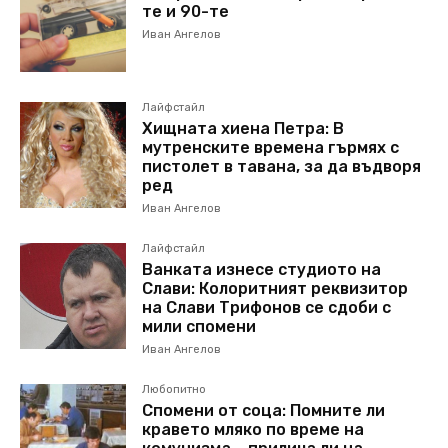
те и 90-те
Иван Ангелов
Лайфстайл
Хищната хиена Петра: В
мутренските времена гърмях с
пистолет в тавана, за да въдворя
ред
Иван Ангелов
Лайфстайл
Ванката изнесе студиото на
Слави: Колоритният реквизитор
на Слави Трифонов се сдоби с
мили спомени
Иван Ангелов
Любопитно
Спомени от соца: Помните ли
кравето мляко по време на