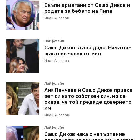
Скъпи армагани от Сашо Диков и
родата за бебето на Пипа
Иван Ангелов
Лайфстайл
Сашо Диков стана дядо: Няма по-
щастлив човек от мен
Иван Ангелов
Лайфстайл
Аня Пенчева и Сашо Диков приеха
зет си като собствен син, но се
оказа, че той предаде доверието
им
Иван Ангелов
Лайфстайл
Сашо Диков чака с нетърпение