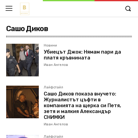
Сашо Диков
Новини
Убиецът Джок: Нямам пари да
платя кръвнината
Иван Ангелов
Лайфстайл
Сашо Диков показа внучето:
Журналистът цъфти в
компанията на щерка си Петя,
зетя и малкия Александър
СНИМКИ
Иван Ангелов
Лайфстайл