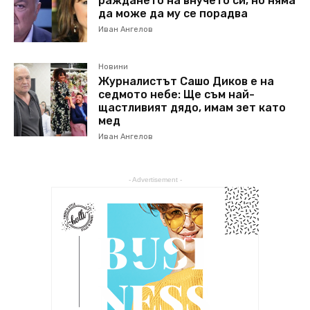
раждането на внучето си, но няма
да може да му се порадва
Иван Ангелов
Новини
Журналистът Сашо Диков е на
седмото небе: Ще съм най-
щастливият дядо, имам зет като
мед
Иван Ангелов
- Advertisement -