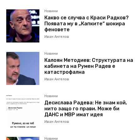
Новини
Какво се случва с Краси Радков?
Появата му в „Капките“ шокира
феновете
Иван Ангелов
Новини
Калоян Методиев: Структурата на
кабинета на Румен Радев е
катастрофална
Иван Ангелов
Новини
Десислава Радева: Не знам кой,
нито защо го прави. Може би
ДАНС и МВР имат идея
Иван Ангелов
Новини