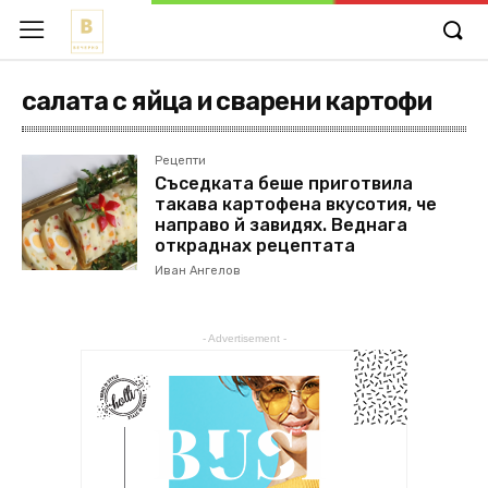
салата с яйца и сварени картофи
Рецепти
Съседката беше приготвила
такава картофена вкусотия, че
направо й завидях. Веднага
откраднах рецептата
Иван Ангелов
- Advertisement -