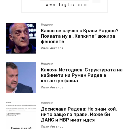
Новини
Какво се случва с Краси Радков?
Появата му в „Капките“ шокира
феновете
Иван Ангелов
Новини
Калоян Методиев: Структурата на
кабинета на Румен Радев е
катастрофална
Иван Ангелов
Новини
Десислава Радева: Не знам кой,
нито защо го прави. Може би
ДАНС и МВР имат идея
Иван Ангелов