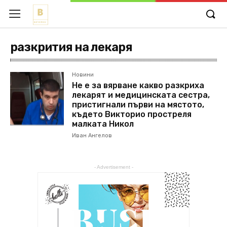
разкрития на лекаря
Новини
Не е за вярване какво разкриха
лекарят и медицинската сестра,
пристигнали първи на мястото,
където Викторио простреля
малката Никол
Иван Ангелов
- Advertisement -