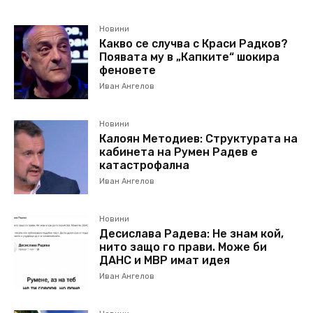
Новини
Какво се случва с Краси Радков?
Появата му в „Капките“ шокира
феновете
Иван Ангелов
Новини
Калоян Методиев: Структурата на
кабинета на Румен Радев е
катастрофална
Иван Ангелов
Новини
Десислава Радева: Не знам кой,
нито защо го прави. Може би
ДАНС и МВР имат идея
Иван Ангелов