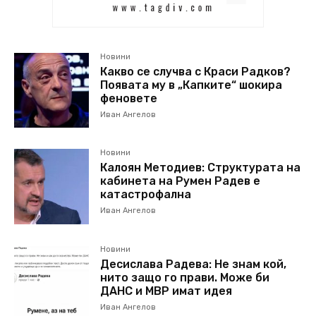
Новини
Какво се случва с Краси Радков?
Появата му в „Капките“ шокира
феновете
Иван Ангелов
Новини
Калоян Методиев: Структурата на
кабинета на Румен Радев е
катастрофална
Иван Ангелов
Новини
Десислава Радева: Не знам кой,
нито защо го прави. Може би
ДАНС и МВР имат идея
Иван Ангелов