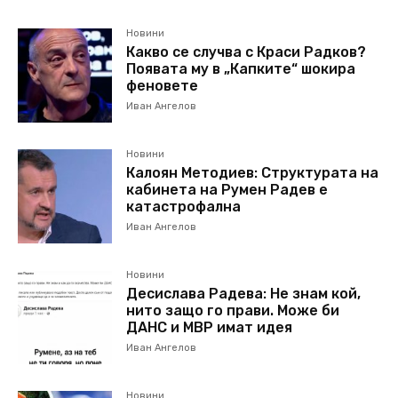
Новини
Какво се случва с Краси Радков?
Появата му в „Капките“ шокира
феновете
Иван Ангелов
Новини
Калоян Методиев: Структурата на
кабинета на Румен Радев е
катастрофална
Иван Ангелов
Новини
Десислава Радева: Не знам кой,
нито защо го прави. Може би
ДАНС и МВР имат идея
Иван Ангелов
Новини