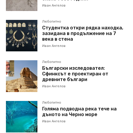
Иван Ангелов
Любопитно
Студентка откри рядка находка,
зазидана в продължение на 7
века в стена
Иван Ангелов
Любопитно
Български изследовател:
Сфинксът е проектиран от
древните българи
Иван Ангелов
Любопитно
Голяма подводна река тече на
дъното на Черно море
Иван Ангелов