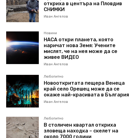
откриха в центъра на Пловдив
СНИМКИ
Иван Ангелов
Новини
НАСА откри планета, която
наричат нова Земя: Учените
мислят, че на нея може да се
живее ВИДЕО
Иван Ангелов
Любопитно
Новооткритата пещера Венеца
край село Орешец може да се
окаже най-красивата в България
Иван Ангелов
Любопитно
В столичен квартал откриха
зловеща находка – скелет на
около 7000 години