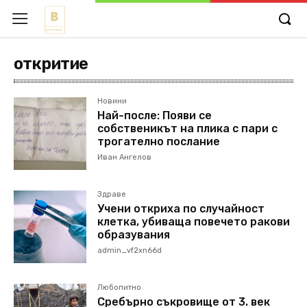
откритие
Новини
Най-после: Появи се
собственикът на плика с пари с
трогателно послание
Иван Ангелов
Здраве
Учени откриха по случайност
клетка, убиваща повечето ракови
образувания
admin_vf2xn66d
Любопитно
Сребърно съкровище от 3. век