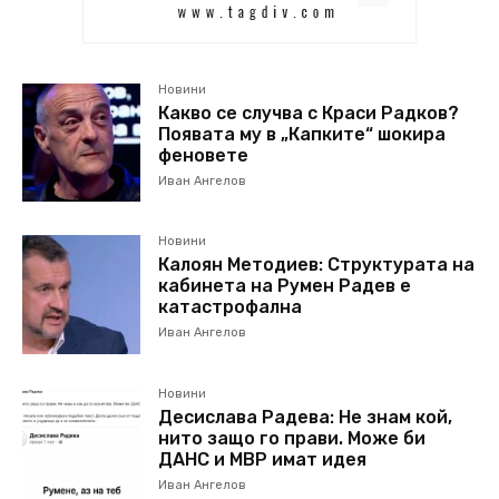
Новини
Какво се случва с Краси Радков?
Появата му в „Капките“ шокира
феновете
Иван Ангелов
Новини
Калоян Методиев: Структурата на
кабинета на Румен Радев е
катастрофална
Иван Ангелов
Новини
Десислава Радева: Не знам кой,
нито защо го прави. Може би
ДАНС и МВР имат идея
Иван Ангелов