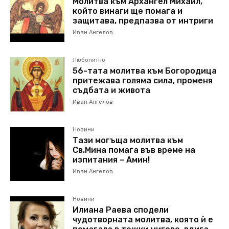
Молитва към Архангел Михаил,
който винаги ще помага и
защитава, предпазва от интриги
Иван Ангелов
Любопитно
56-тата молитва към Богородица
притежава голяма сила, променя
съдбата и живота
Иван Ангелов
Новини
Тази могъща молитва към
Св.Мина помага във време на
изпитания – Амин!
Иван Ангелов
Новини
Илиана Раева сподели
чудотворната молитва, която ѝ е