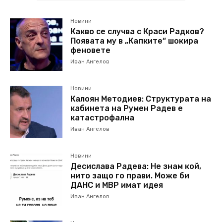
Новини
Какво се случва с Краси Радков?
Появата му в „Капките“ шокира
феновете
Иван Ангелов
Новини
Калоян Методиев: Структурата на
кабинета на Румен Радев е
катастрофална
Иван Ангелов
Новини
Десислава Радева: Не знам кой,
нито защо го прави. Може би
ДАНС и МВР имат идея
Иван Ангелов