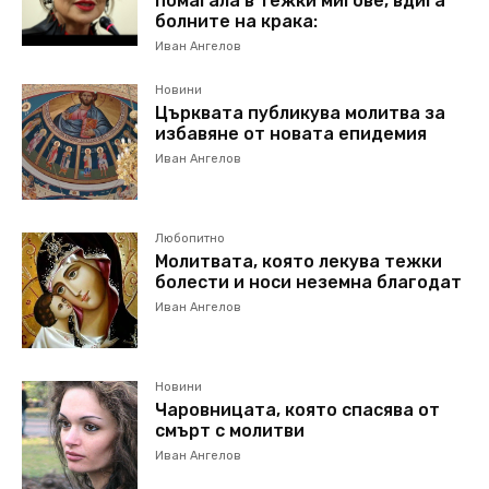
помагала в тежки мигове, вдига
болните на крака:
Иван Ангелов
Новини
Църквата публикува молитва за
избавяне от новата епидемия
Иван Ангелов
Любопитно
Молитвата, която лекува тежки
болести и носи неземна благодат
Иван Ангелов
Новини
Чаровницата, която спасява от
смърт с молитви
Иван Ангелов