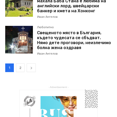
махала Баба Стана е любима на
английски лорд, швейцарски
банкер и кмета на Хонконг
Иван Ангелов
Любопитно
Свещеното място в България,
където чудесата се сбъдват.
Нямо дете проговори, неизлечимо
болна жена оздравя
Иван Ангелов
1
2
- Advertisement -