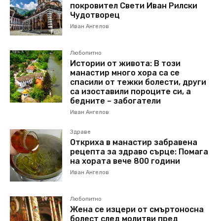
покровител Свети Иван Рилски
Чудотворец
Иван Ангелов
Любопитно
Истории от живота: В този
манастир много хора са се
спасили от тежки болести, други
са изоставили пороците си, а
бедните – забогатели
Иван Ангелов
Здраве
Откриха в манастир забравена
рецепта за здраво сърце: Помага
на хората вече 800 години
Иван Ангелов
Любопитно
Жена се изцери от смъртоносна
болест след молитви пред