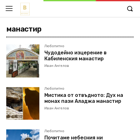
манастир
Любопитно
Чудодейно изцерение в
Кабиленския манастир
Иван Ангелов
Любопитно
Мистика от отвъдното: Дух на
монах пази Аладжа манастир
Иван Ангелов
Любопитно
Почитаме небесния ни