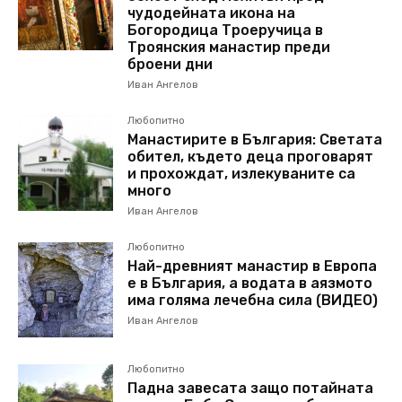
чудодейната икона на
Богородица Троеручица в
Троянския манастир преди
броени дни
Иван Ангелов
Любопитно
Манастирите в България: Светата
обител, където деца проговарят
и прохождат, излекуваните са
много
Иван Ангелов
Любопитно
Най-древният манастир в Европа
е в България, а водата в аязмото
има голяма лечебна сила (ВИДЕО)
Иван Ангелов
Любопитно
Падна завесата защо потайната