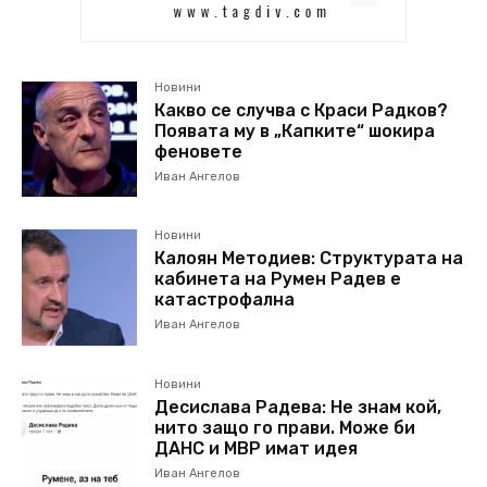
Новини
Какво се случва с Краси Радков?
Появата му в „Капките“ шокира
феновете
Иван Ангелов
Новини
Калоян Методиев: Структурата на
кабинета на Румен Радев е
катастрофална
Иван Ангелов
Новини
Десислава Радева: Не знам кой,
нито защо го прави. Може би
ДАНС и МВР имат идея
Иван Ангелов