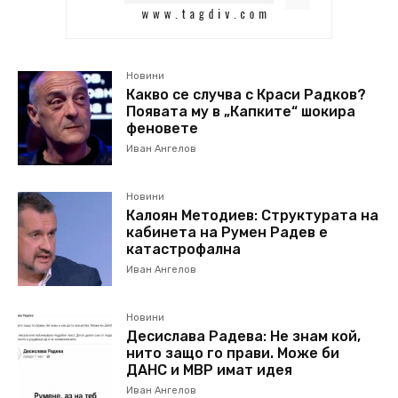
Новини
Какво се случва с Краси Радков?
Появата му в „Капките“ шокира
феновете
Иван Ангелов
Новини
Калоян Методиев: Структурата на
кабинета на Румен Радев е
катастрофална
Иван Ангелов
Новини
Десислава Радева: Не знам кой,
нито защо го прави. Може би
ДАНС и МВР имат идея
Иван Ангелов