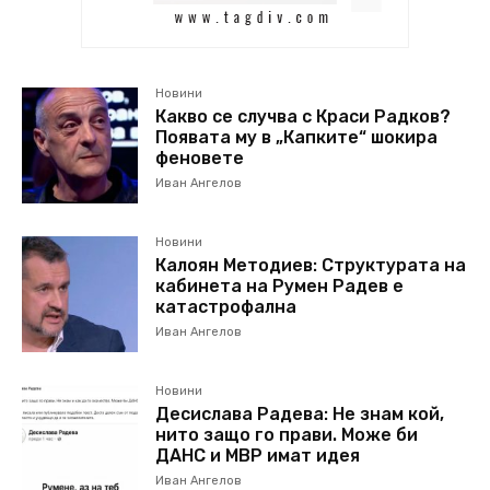
Новини
Какво се случва с Краси Радков?
Появата му в „Капките“ шокира
феновете
Иван Ангелов
Новини
Калоян Методиев: Структурата на
кабинета на Румен Радев е
катастрофална
Иван Ангелов
Новини
Десислава Радева: Не знам кой,
нито защо го прави. Може би
ДАНС и МВР имат идея
Иван Ангелов