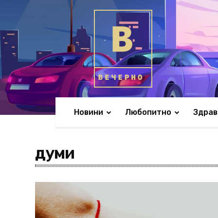
Новини
Любопитно
Здрав
думи