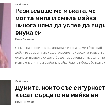
Любопитно
Разкъсваше ме мъката, че
моята мила и смела майка
никога няма да успее да вид
внука си
Иван Ангелов
С ръка на сърцето мога да кажа, че това за мен бяха най-
добрите времена и в същото време най-лошите. Радостта,
очаквам първото си дете, беше помрачена от мисълта, че
моята енергична и борбена майка, бавно губеше битката с.
Любопитно
Думите, които със сигурнос
късат сърцето на майка ви
Иван Ангелов