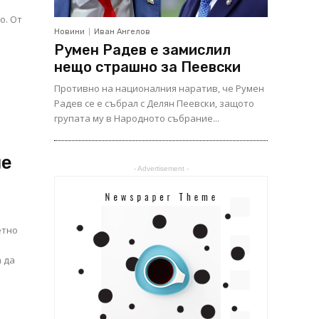
о. От
Новини
Иван Ангелов
Румен Радев е замислил
нещо страшно за Пеевски
Противно на националния наратив, че Румен
Радев се е събрал с Делян Пеевски, защото
групата му в Народното събрание...
не
- Advertisement -
и
етно
а да