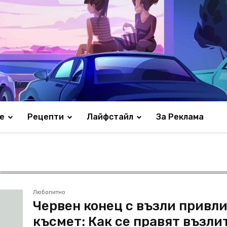
е
Рецепти
Лайфстайл
За Реклама
Любопитно
Червен конец с възли привл
късмет: Как се правят възли