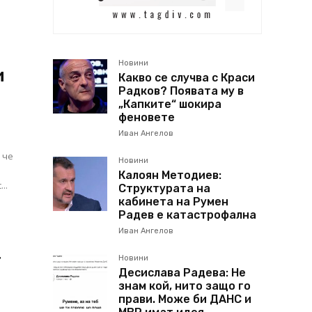
Новини
и
Какво се случва с Краси
Радков? Появата му в
„Капките“ шокира
феновете
Иван Ангелов
 че
Новини
Калоян Методиев:
..
Структурата на
кабинета на Румен
Радев е катастрофална
Иван Ангелов
т
Новини
Десислава Радева: Не
знам кой, нито защо го
прави. Може би ДАНС и