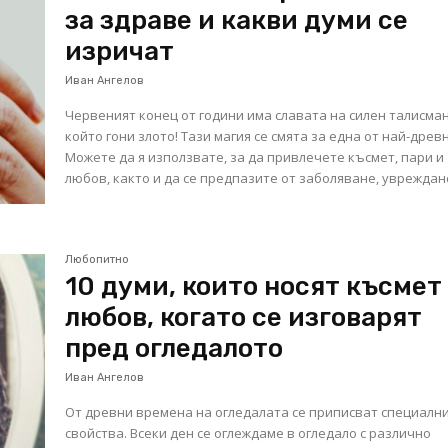
за здраве и какви думи се
изричат
Иван Ангелов
Червеният конец от години има славата на силен талисман
който гони злото! Тази магия се смята за една от най-древ
Можете да я използвате, за да привлечете късмет, пари и
любов, както и да се предпазите от заболяване, увреждане 
Любопитно
10 думи, които носят късмет
любов, когато се изговарят
пред огледалото
Иван Ангелов
От древни времена на огледалата се приписват специалн
свойства. Всеки ден се оглеждаме в огледало с различно