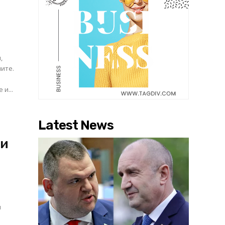
,
ните.
и...
Latest News
 и
и