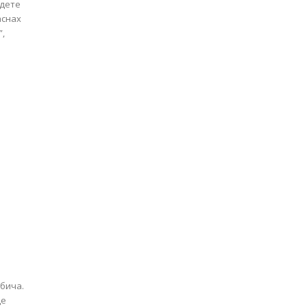
 дете
аснах
”,
обича.
де