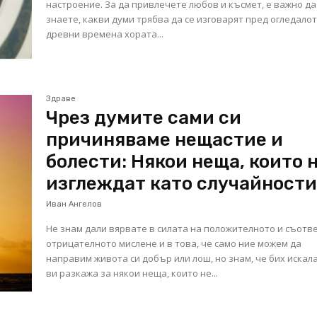
настроение. За да привлечете любов и късмет, е важно да
знаете, какви думи трябва да се изговарят пред огледалот
древни времена хората...
Здраве
Чрез думите сами си
причиняваме нещастие и
болести: Някои неща, които 
изглеждат като случайност
Иван Ангелов
Не знам дали вярвате в силата на положителното и съотв
отрицателното мислене и в това, че само ние можем да
направим живота си добър или лош, но знам, че бих искал
ви разкажа за някои неща, които не...