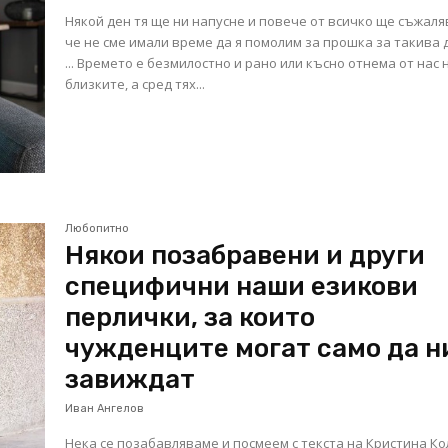
Някой ден тя ще ни напусне и повече от всичко ще съжаля
че не сме имали време да я помолим за прошка за такива 
... Времето е безмилостно и рано или късно отнема от нас 
близките, а сред тях...
Любопитно
Някои позабравени и други
специфични наши езикови
перлички, за които
чужденците могат само да н
завиждат
Иван Ангелов
Нека се позабавляваме и посмеем с текста на Кристина К