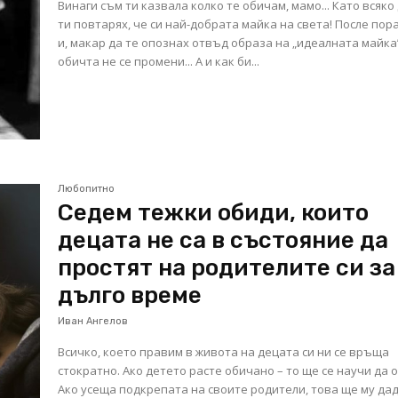
Винаги съм ти казвала колко те обичам, мамо... Като всяко
ти повтарях, че си най-добрата майка на света! После пор
и, макар да те опознах отвъд образа на „идеалната майка
обичта не се промени... А и как би...
Любопитно
Седем тежки обиди, които
децата не са в състояние да
простят на родителите си за
дълго време
Иван Ангелов
Всичко, което правим в живота на децата си ни се връща
стократно. Ако детето расте обичано – то ще се научи да 
Ако усеща подкрепата на своите родители, това ще му да