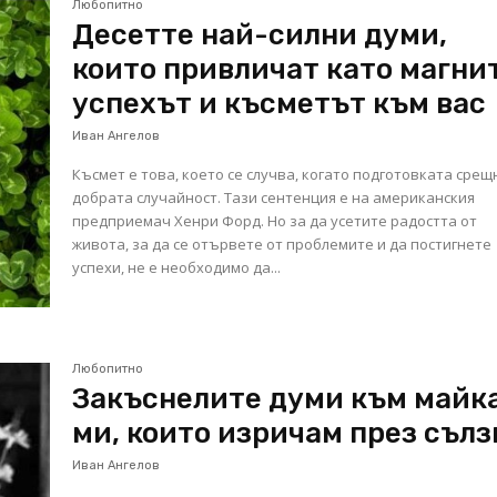
Любопитно
Десетте най-силни думи,
които привличат като магни
успехът и късметът към вас
Иван Ангелов
Късмет е това, което се случва, когато подготовката срещ
добрата случайност. Тази сентенция е на американския
предприемач Хенри Форд. Но за да усетите радостта от
живота, за да се отървете от проблемите и да постигнете
успехи, не е необходимо да...
Любопитно
Закъснелите думи към майк
ми, които изричам през сълз
Иван Ангелов