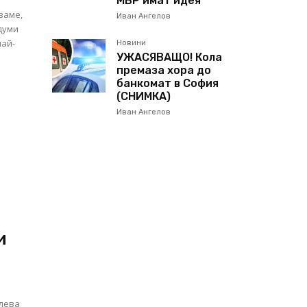
МВР имат идея
ваме,
Иван Ангелов
думи
най-
Новини
УЖАСЯВАЩО! Кола
премаза хора до
банкомат в София
(СНИМКА)
Иван Ангелов
и
олева