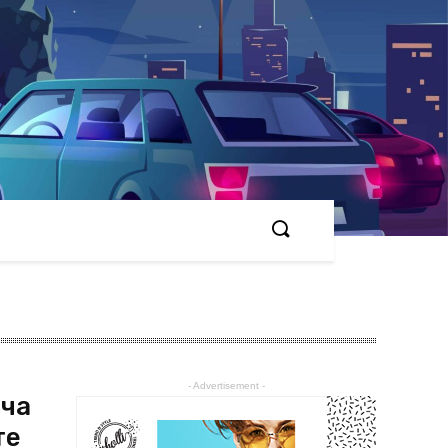
- Advertisement -
ича
те