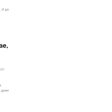
. И да
ае,
 От
а.
 думи