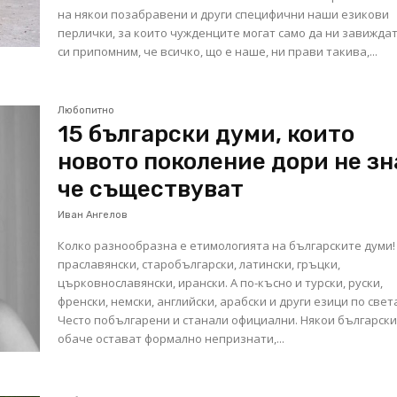
на някои позабравени и други специфични наши езикови
перлички, за които чужденците могат само да ни завиждат
си припомним, че всичко, що е наше, ни прави такива,...
Любопитно
15 български думи, които
новото поколение дори не зн
че съществуват
Иван Ангелов
Колко разнообразна е етимологията на българските думи!
праславянски, старобългарски, латински, гръцки,
църковнославянски, ирански. А по-късно и турски, руски,
френски, немски, английски, арабски и други езици по свет
Често побългарени и станали официални. Някои български
обаче остават формално непризнати,...