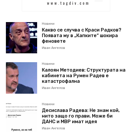
Новини
Какво се случва с Краси Радков?
Появата му в „Капките“ шокира
феновете
Иван Ангелов
Новини
Калоян Методиев: Структурата на
кабинета на Румен Радев е
катастрофална
Иван Ангелов
Новини
Десислава Радева: Не знам кой,
нито защо го прави. Може би
ДАНС и МВР имат идея
Иван Ангелов