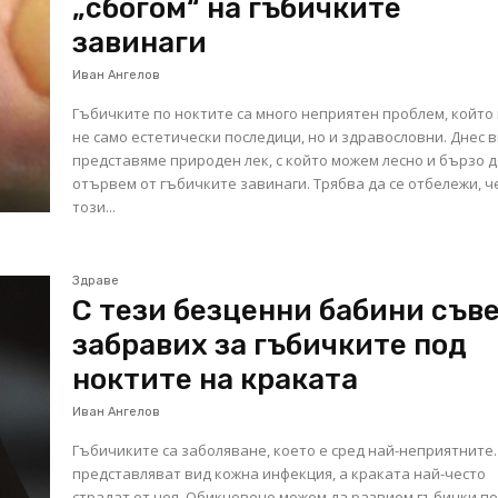
„сбогом“ на гъбичките
завинаги
Иван Ангелов
Гъбичките по ноктите са много неприятен проблем, който
не само естетически последици, но и здравословни. Днес ви
представяме природен лек, с който можем лесно и бързо д
отървем от гъбичките завинаги. Трябва да се отбележи, че
този...
Здраве
С тези безценни бабини съв
забравих за гъбичките под
ноктите на краката
Иван Ангелов
Гъбичиките са заболяване, което е сред най-неприятните.
представляват вид кожна инфекция, а краката най-често
страдат от нея. Обикновено можем да развием гъбички п