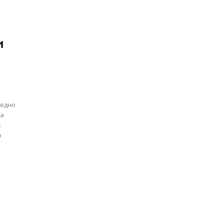
и
 едно
да
:
о