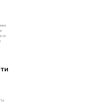
 има
а се
ети
 Те
о