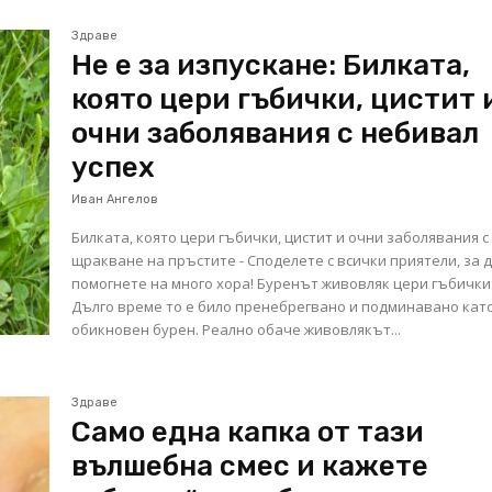
Здраве
Не е за изпускане: Билката,
която цери гъбички, цистит 
очни заболявания с небивал
успех
Иван Ангелов
Билката, която цери гъбички, цистит и очни заболявания с
щракване на пръстите - Споделете с всички приятели, за 
помогнете на много хора! Буренът живовляк цери гъбички
Дълго време то е било пренебрегвано и подминавано кат
обикновен бурен. Реално обаче живовлякът...
Здраве
Само една капка от тази
вълшебна смес и кажете