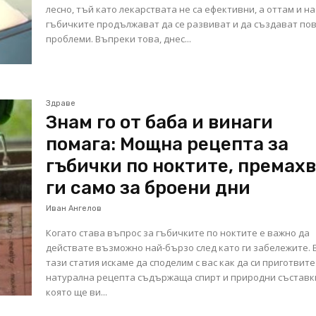
лесно, тъй като лекарствата не са ефективни, а оттам и на
гъбичките продължават да се развиват и да създават по
проблеми. Въпреки това, днес...
Здраве
Знам го от баба и винаги
помага: Мощна рецепта за
гъбички по ноктите, премах
ги само за броени дни
Иван Ангелов
Когато става въпрос за гъбичките по ноктите е важно да
действате възможно най-бързо след като ги забележите. 
тази статия искаме да споделим с вас как да си приготвите
натурална рецепта съдържаща спирт и природни съставк
която ще ви...