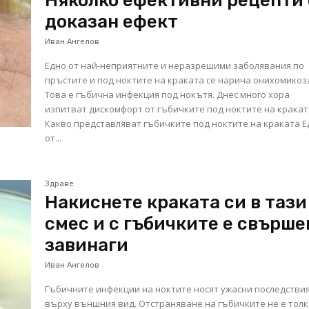
Няколко ефективни рецепти 
доказан ефект
Иван Ангелов
Едно от най-неприятните и неразрешими заболявания по
пръстите и под ноктите на краката се нарича онихомикоз
Това е гъбична инфекция под нокътя. Днес много хора
изпитват дискомфорт от гъбичките под ноктите на кракат
Какво представляват гъбичките под ноктите на краката 
от...
Здраве
Накиснете краката си в тази
смес и с гъбичките е свърше
завинаги
Иван Ангелов
Гъбичните инфекции на ноктите носят ужасни последстви
върху външния вид. Отстраняване на гъбичките не е тол