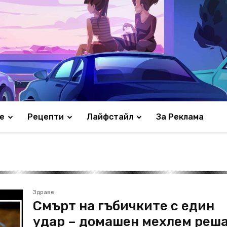
е
Рецепти
Лайфстайл
За Реклама
Здраве
Смърт на гъбичките с един
удар – домашен мехлем реш