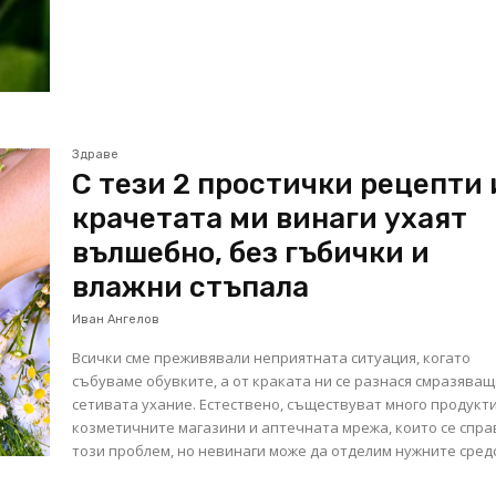
Здраве
С тези 2 простички рецепти 
крачетата ми винаги ухаят
вълшебно, без гъбички и
влажни стъпала
Иван Ангелов
Всички сме преживявали неприятната ситуация, когато
събуваме обувките, а от краката ни се разнася смразява
сетивата ухание. Естествено, съществуват много продукти
козметичните магазини и аптечната мрежа, които се спра
този проблем, но невинаги може да отделим нужните средс