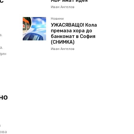
с
МВР имат идея
Иван Ангелов
Новини
УЖАСЯВАЩО! Кола
премаза хора до
а.
банкомат в София
(СНИМКА)
а.
Иван Ангелов
Един
но
я
кова