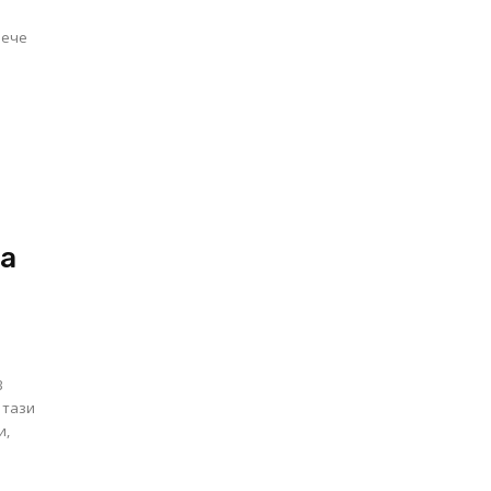
вече
ва
В
 тази
и,