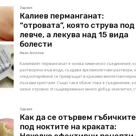
Здраве
Калиев перманганат:
“отровата”, която струва под
левче, а лекува над 15 вида
болести
Иван Ангелов
Калиевият перманганат е онова химическо съединение, к
разтворено във вода, създава ярковиолетови разтвори, 
след изпаряване се превръщат в красиви виолетовочерни
лъскави кристали. Също така обаче това е съединение, к
силно отровно. И същевременно много добър окислител, ст
Здраве
Как да се отървем гъбичкит
под ноктите на краката: