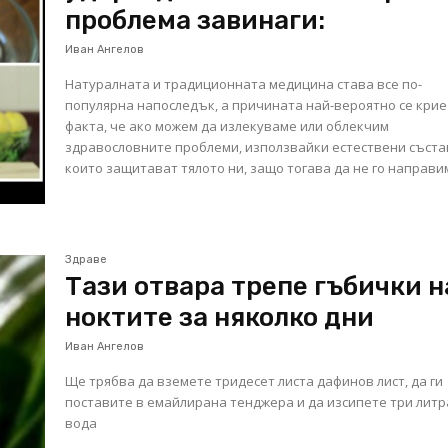
проблема завинаги:
Иван Ангелов
Натуралната и традиционната медицина става все по-
популярна напоследък, а причината най-вероятно се кри
факта, че ако можем да излекуваме или облекчим
здравословните проблеми, използвайки естествени съста
които защитават тялото ни, защо тогава да не го направи
Здраве
Тази отвара трепе гъбички н
ноктите за няколко дни
Иван Ангелов
Ще трябва да вземете тридесет листа дафинов лист, да ги
поставите в емайлирана тенджера и да изсипете три литр
вода