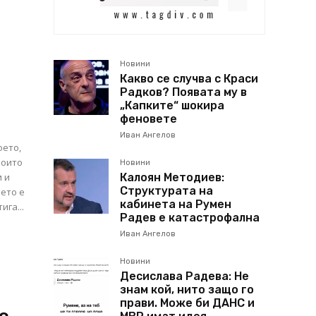
Новини
Какво се случва с Краси
Радков? Появата му в
„Капките“ шокира
феновете
Иван Ангелов
оето,
които
Новини
Калоян Методиев:
 и
Структурата на
оето е
кабинета на Румен
ига...
Радев е катастрофална
Иван Ангелов
Новини
е
Десислава Радева: Не
знам кой, нито защо го
прави. Може би ДАНС и