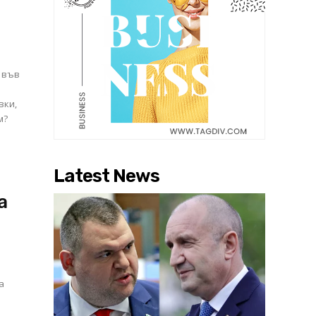
е във
вки,
м?
Latest News
а
а