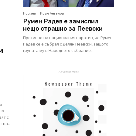
Новини
Иван Ангелов
Румен Радев е замислил
нещо страшно за Пеевски
Противно на националния наратив, че Румен
Радев се е събрал с Делян Пеевски, защото
и
групата му в Народното събрание...
- Advertisement -
що
 в
вят с
тва...