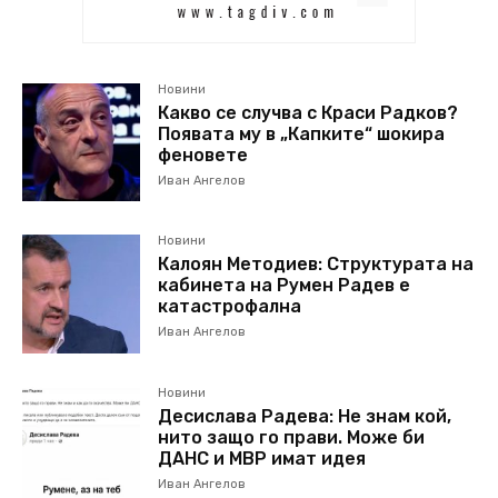
Новини
Какво се случва с Краси Радков?
Появата му в „Капките“ шокира
феновете
Иван Ангелов
Новини
Калоян Методиев: Структурата на
кабинета на Румен Радев е
катастрофална
Иван Ангелов
Новини
Десислава Радева: Не знам кой,
нито защо го прави. Може би
ДАНС и МВР имат идея
Иван Ангелов