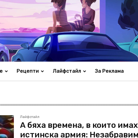
е
Рецепти
Лайфстайл
За Реклама
Лайфстайл
А бяха времена, в които има
истинска армия: Незабрави