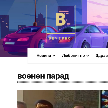
Новини
Любопитно
Здрав
военен парад