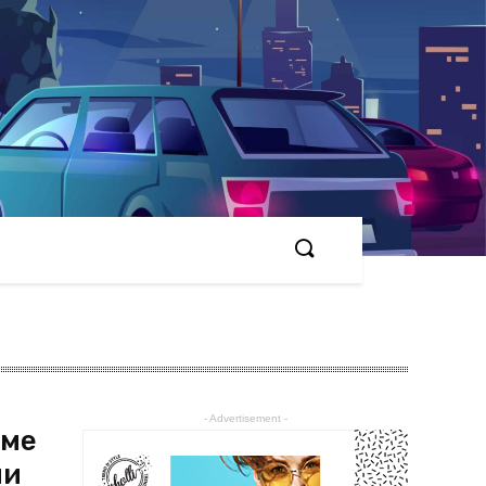
- Advertisement -
хме
ми