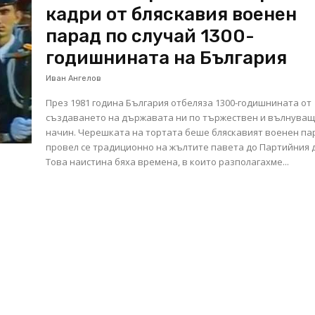
кадри от бляскавия военен
парад по случай 1300-
годишнината на България
Иван Ангелов
През 1981 година България отбеляза 1300-годишнината от
създаването на държавата ни по тържествен и вълнува
начин. Черешката на тортата беше бляскавият военен па
провел се традиционно на жълтите павета до Партийния 
Това наистина бяха времена, в които разполагахме...