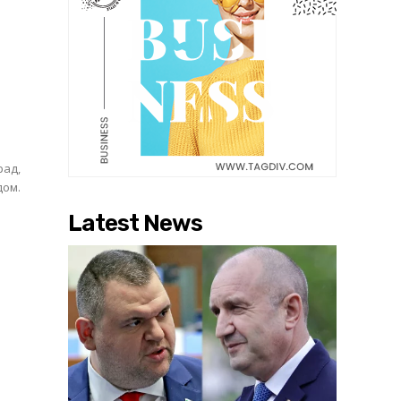
щ
рад,
дом.
Latest News