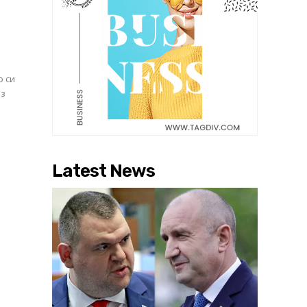
о си
ез
Latest News