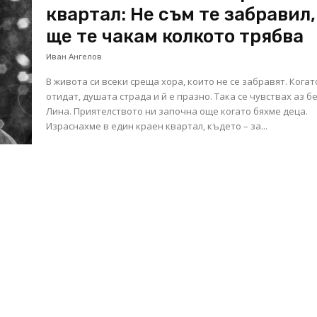
квартал: Не съм те забравил,
ще те чакам колкото трябва
Иван Ангелов
В живота си всеки среща хора, които не се забравят. Когат
отидат, душата страда и й е празно. Така се чувствах аз б
Лина. Приятелството ни започна още когато бяхме деца.
Израснахме в един краен квартал, където – за...