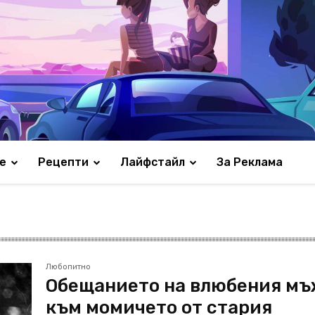
е
Рецепти
Лайфстайл
За Реклама
Любопитно
Обещанието на влюбения м
към момичето от стария