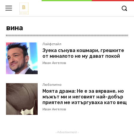
вина
Лайфстайл
Зуека сънува кошмари, грешките
от миналото не му дават покой
Иван Ангелов
Любопитно
Моята драма: Не е за вярване, но
мъжът ми и неговият най-добър
приятел ме изтъргуваха като вещ
Иван Ангелов
- Advertisement -