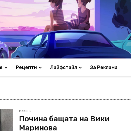
е
Рецепти
Лайфстайл
За Реклама
Новини
Почина бащата на Вики
Маринова