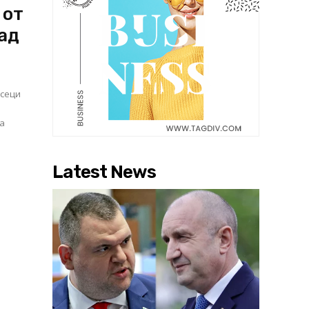
 от
ад
есеци
на
Latest News