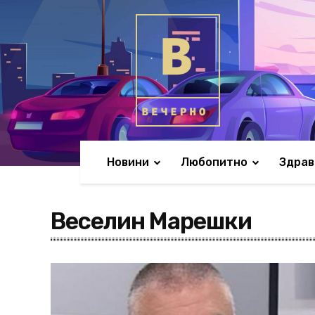
Новини
Любопитно
Здрав
Веселин Марешки