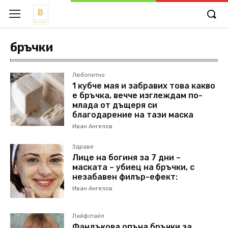
бръчки
Любопитно
1 кубче мая и забравих това какво
е бръчка, вечче изглеждам по-
млада от дъщеря си
благодарение на тази маска
Иван Ангелов
Здраве
Лице на богиня за 7 дни –
маската – убиец на бръчки, с
незабавен филър-ефект:
Иван Ангелов
Лайфстайл
Фандъкова опъна бръчки за