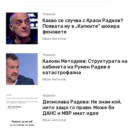
Новини
Какво се случва с Краси Радков?
Появата му в „Капките“ шокира
феновете
Иван Ангелов
Новини
Калоян Методиев: Структурата на
кабинета на Румен Радев е
катастрофална
Иван Ангелов
Новини
Десислава Радева: Не знам кой,
нито защо го прави. Може би
ДАНС и МВР имат идея
Иван Ангелов