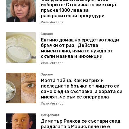
изборите: Столичната кметица
пръсна 1000 лева за
разкрасителни процедури
Иван Ангелов
Здраве
Евтино домашно средство глади
бръчки от раз : Действа
моментално, нямате нужда от
скъпи мазила и инжекции
Иван Ангелов
Здраве
Моята тайна: Как изтрих и
последната бръчка от лицето си
само с една съставка, а хората си
мислят, че съм се оперирала
Иван Ангелов
Лайфстайл
Димитър Рачков се състари след
раздялата с Мария, вече не е