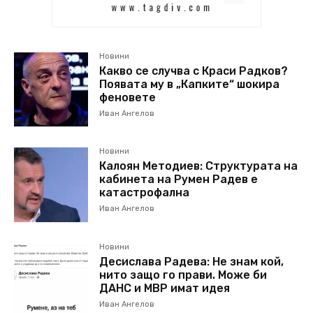
Новини
Какво се случва с Краси Радков?
Появата му в „Капките“ шокира
феновете
Иван Ангелов
Новини
Калоян Методиев: Структурата на
кабинета на Румен Радев е
катастрофална
Иван Ангелов
Новини
Десислава Радева: Не знам кой,
нито защо го прави. Може би
ДАНС и МВР имат идея
Иван Ангелов