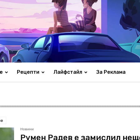
е
Рецепти
Лайфстайл
За Реклама
ве
Новини
Румен Радев е замислил нещ