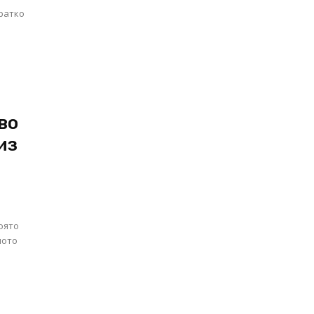
во
из
оято
ното