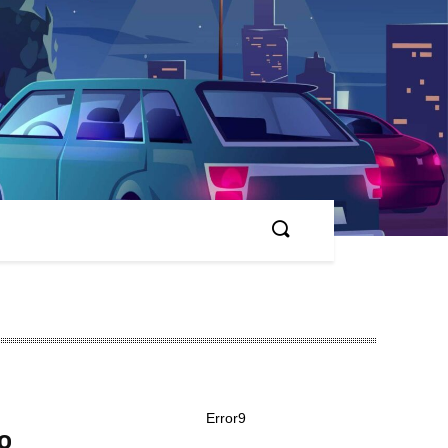
Error9
о