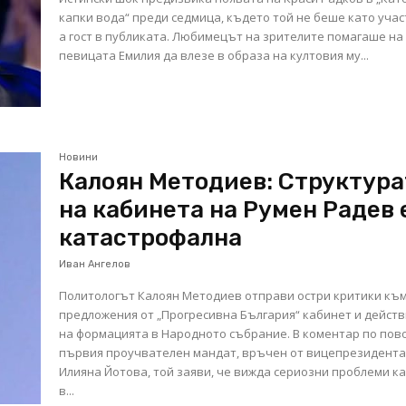
капки вода“ преди седмица, където той не беше като учас
а гост в публиката. Любимецът на зрителите помагаше на
певицата Емилия да влезе в образа на култовия му...
Новини
Калоян Методиев: Структура
на кабинета на Румен Радев 
катастрофална
Иван Ангелов
Политологът Калоян Методиев отправи остри критики къ
предложения от „Прогресивна България“ кабинет и дейст
на формацията в Народното събрание. В коментар по пов
първия проучвателен мандат, връчен от вицепрезидент
Илияна Йотова, той заяви, че вижда сериозни проблеми к
в...