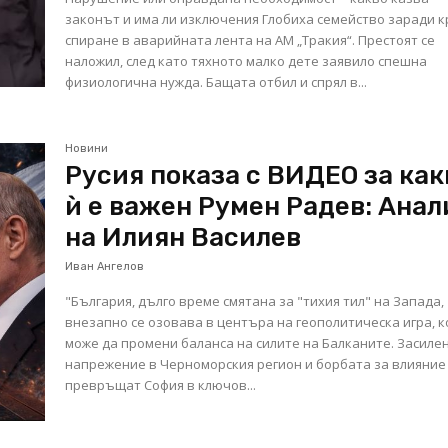
законът и има ли изключения Глобиха семейство заради кратко
спиране в аварийната лента на АМ „Тракия“. Престоят се
наложил, след като тяхното малко дете заявило спешна
физиологична нужда. Бащата отбил и спрял в...
Новини
Русия показа с ВИДЕО за как
ѝ е важен Румен Радев: Анал
на Илиян Василев
Иван Ангелов
"България, дълго време смятана за "тихия тил" на Запада,
внезапно се озовава в центъра на геополитическа игра, к
може да промени баланса на силите на Балканите. Засиле
напрежение в Черноморския регион и борбата за влияние
превръщат София в ключов...