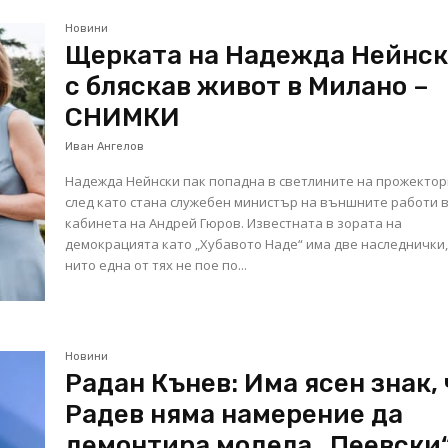
Новини
Щерката на Надежда Нейнс
с бляскав живот в Милано –
СНИМКИ
Иван Ангелов
Надежда Нейнски пак попадна в светлините на прожектор
след като стана служебен министър на външните работи 
кабинета на Андрей Гюров. Известната в зората на
демокрацията като „Хубавото Наде“ има две наследнички,
нито една от тях не пое по...
Новини
Радан Кънев: Има ясен знак, 
Радев няма намерение да
демонтира модела „Пеевски