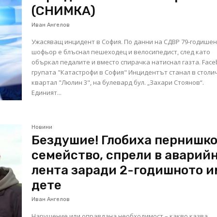
(СНИМКА)
Иван Ангелов
Ужасяващ инцидент в София. По данни на СДВР 79-годише
шофьор е блъснал пешеходец и велосипедист, след като
объркал педалите и вместо спирачка натиснал газта. Facebook
групата "Катастрофи в София" Инцидентът станал в столичния
квартал "Люлин 3", на булевард бул. „Захари Стоянов“.
Единият...
Новини
Бездушие! Глобиха пернишк
семейство, спрели в аварий
лента заради 2-годишното и
дете
Иван Ангелов
Нарушение или оправдана необходимост – какво казва