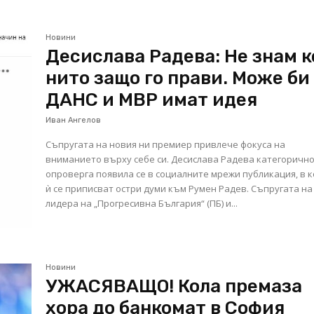
Новини
Десислава Радева: Не знам к
нито защо го прави. Може би
ДАНС и МВР имат идея
Иван Ангелов
Съпругата на новия ни премиер привлече фокуса на
вниманието върху себе си. Десислава Радева категоричн
опроверга появила се в социалните мрежи публикация, в 
ѝ се приписват остри думи към Румен Радев. Съпругата на
лидера на „Прогресивна България“ (ПБ) и...
Новини
УЖАСЯВАЩО! Кола премаза
хора до банкомат в София