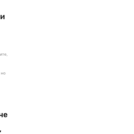
ки
ите,
в
 но
че
“