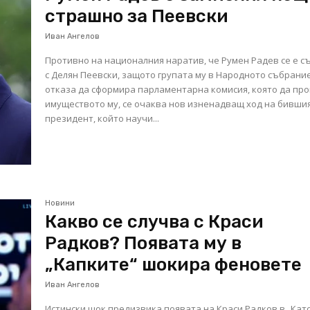
страшно за Пеевски
Иван Ангелов
Противно на националния наратив, че Румен Радев се е с
с Делян Пеевски, защото групата му в Народното събрани
отказа да сформира парламентарна комисия, която да пр
имуществото му, се очаква нов изненадващ ход на бивши
президент, който научи...
Новини
Какво се случва с Краси
Радков? Появата му в
„Капките“ шокира феновете
Иван Ангелов
Истински шок предизвика появата на Краси Радков в „Кат