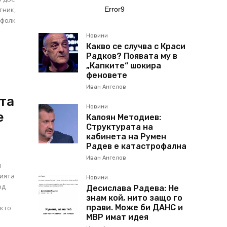
Error9
тник,
 фолк
Новини
Какво се случва с Краси
Радков? Появата му в
„Капките“ шокира
феновете
Иван Ангелов
та
Новини
е
Калоян Методиев:
Структурата на
кабинета на Румен
Радев е катастрофална
Иван Ангелов
м
вията
Новини
од
Десислава Радева: Не
а
знам кой, нито защо го
прави. Може би ДАНС и
акто
МВР имат идея