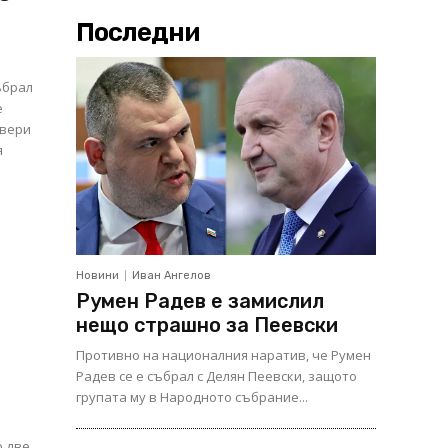
Последни
ъбрал
е
овери
я
Новини
Иван Ангелов
Румен Радев е замислил
нещо страшно за Пеевски
Противно на националния наратив, че Румен
Радев се е събрал с Делян Пеевски, защото
групата му в Народното събрание...
о две