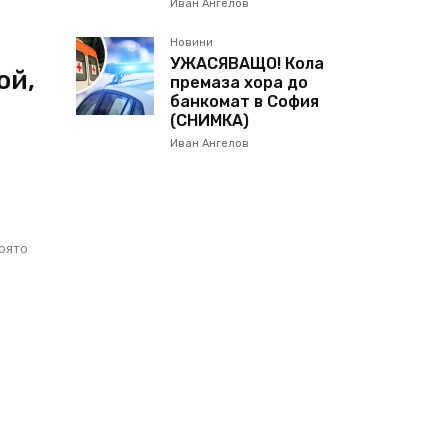
Иван Ангелов
Новини
УЖАСЯВАЩО! Кола
ой,
премаза хора до
банкомат в София
(СНИМКА)
Иван Ангелов
о
която