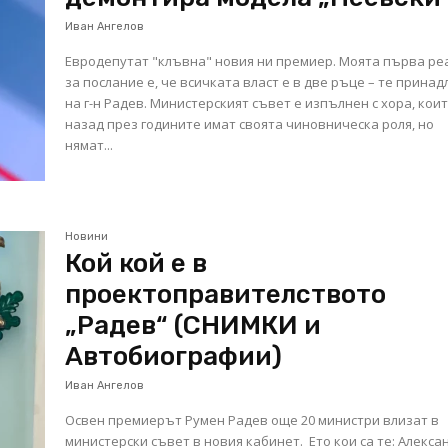
Иван Ангелов
Евродепутат "клъвна" новия ни премиер. Моята първа реакция
за послание е, че всичката власт е в две ръце – те прина
на г-н Радев. Министерският съвет е изпълнен с хора, кои
назад през годините имат своята чиновническа роля, но
нямат...
Новини
Кой кой е в
проектоправителството
„Радев“ (СНИМКИ и
Автобиографии)
Иван Ангелов
Освен премиерът Румен Радев още 20 министри влизат в
министерски съвет в новия кабинет. Ето кои са те: Александър