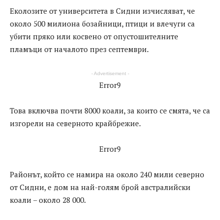
Еколозите от университета в Сидни изчисляват, че
около 500 милиона бозайници, птици и влечуги са
убити пряко или косвено от опустошителните
пламъци от началото през септември.
- Advertisement -
Error9
Това включва почти 8000 коали, за които се смята, че са
изгорели на северното крайбрежие.
Error9
Районът, който се намира на около 240 мили северно
от Сидни, е дом на най-голям брой австралийски
коали – около 28 000.