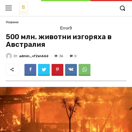
Новини
Error9
500 млн. животни изгоряха в
Австралия
От
admin_vf2xn66d
36
0