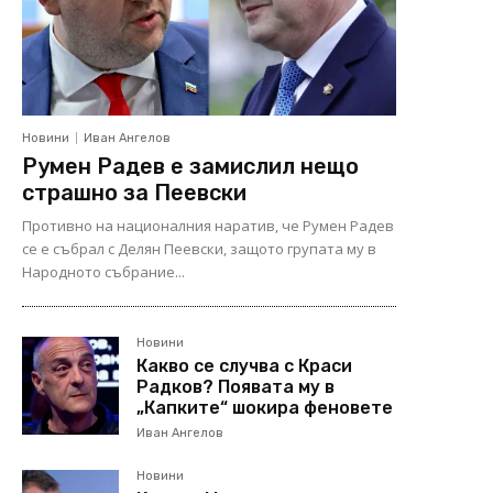
Новини
Иван Ангелов
Румен Радев е замислил нещо
страшно за Пеевски
Противно на националния наратив, че Румен Радев
се е събрал с Делян Пеевски, защото групата му в
Народното събрание...
Новини
Какво се случва с Краси
Радков? Появата му в
„Капките“ шокира феновете
Иван Ангелов
Новини