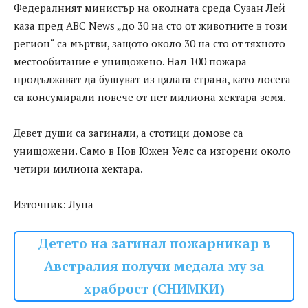
Федералният министър на околната среда Сузан Лей
каза пред ABC News „до 30 на сто от животните в този
регион“ са мъртви, защото около 30 на сто от тяхното
местообитание е унищожено. Над 100 пожара
продължават да бушуват из цялата страна, като досега
са консумирали повече от пет милиона хектара земя.
Девет души са загинали, а стотици домове са
унищожени. Само в Нов Южен Уелс са изгорени около
четири милиона хектара.
Източник: Лупа
Детето на загинал пожарникар в
Австралия получи медала му за
храброст (СНИМКИ)