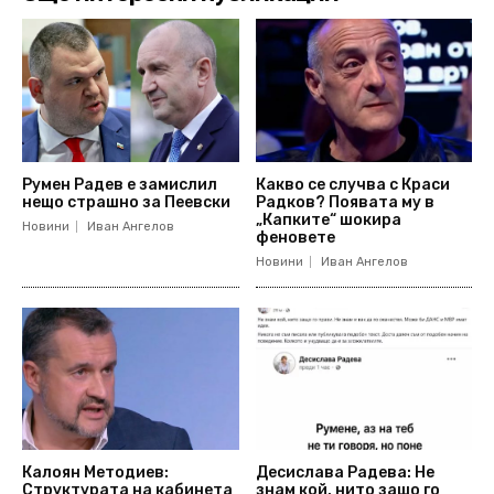
Румен Радев е замислил
Какво се случва с Краси
нещо страшно за Пеевски
Радков? Появата му в
„Капките“ шокира
Новини
Иван Ангелов
феновете
Новини
Иван Ангелов
Калоян Методиев:
Десислава Радева: Не
Структурата на кабинета
знам кой, нито защо го