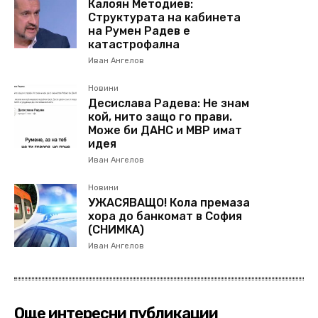
Калоян Методиев:
Структурата на кабинета
на Румен Радев е
катастрофална
Иван Ангелов
Новини
Десислава Радева: Не знам
кой, нито защо го прави.
Може би ДАНС и МВР имат
идея
Иван Ангелов
Новини
УЖАСЯВАЩО! Кола премаза
хора до банкомат в София
(СНИМКА)
Иван Ангелов
Още интересни публикации