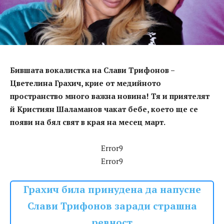
Бившата вокалистка на Слави Трифонов –
Цветелина Грахич, крие от медийното
пространство много важна новина! Тя и приятелят
й Кристиян Шаламанов чакат бебе, което ще се
появи на бял свят в края на
месец
март.
Error9
Error9
Грахич била принудена да напусне
Слави Трифонов заради страшна
ревност