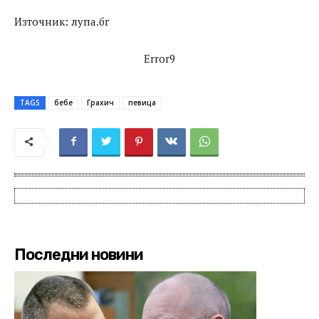
Източник: лупа.бг
Error9
TAGS
бебе
Грахич
певица
Последни новини