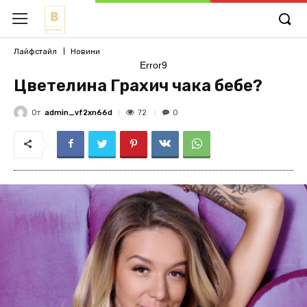
Лайфстайл
Новини
Error9
Цветелина Грахич чака бебе?
От
admin_vf2xn66d
72
0