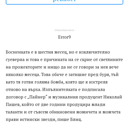
- Advertisement -
Error9
Босненката е в шестия месец, но е изключително
суеверна и това е причината на се скрие от светлините
на прожекторите и нищо да не се говори за нея вече
няколко месеца. Това обаче е затишие пред буря, тъй
като тя готви голяма бомба, която ще я изстреля
отново на върха. Изпълнителката е подписала
договор с „Пайнер“ и музикалния продуцент Николай
Пашев, който от две години продуцира млади
таланти и от съвсем обикновени момичета и момчета
прави истински звезди, пише Блиц.