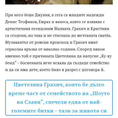
При него беше Джулия, а сега са младите надежди
Денис Теофиков, Емрах и ванеса, която се изявява с
артистичния псевдоним Малката. Грахич и Кристиян
са сгодени, но така и не стигнаха до мечтаната сватба.
Музикантът от ромски произход и Грахич имат
сериозна връзка от няколко години. Според някои
именно той е причината Цветелина да напусне „Ку-ку
бенд“ – босненката вече искала да създаде семейство
и да си има дете, което било в разрез с договора й.
Цветелина Грахич, която бе дълго
време част от семейството на „Шоуто
на Слави“, спечели една от най-
големите битки – тази за живота си