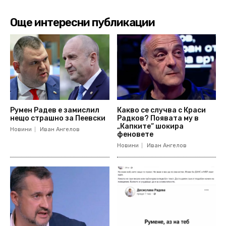
Още интересни публикации
Румен Радев е замислил
Какво се случва с Краси
нещо страшно за Пеевски
Радков? Появата му в
„Капките“ шокира
Новини
Иван Ангелов
феновете
Новини
Иван Ангелов