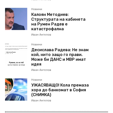
Новини
Калоян Методиев:
Структурата на кабинета
на Румен Радев е
катастрофална
Иван Ангелов
Новини
Десислава Радева: Не знам
кой, нито защо го прави.
Може би ДАНС и МВР имат
идея
Иван Ангелов
Новини
УЖАСЯВАЩО! Кола премаза
хора до банкомат в София
(СНИМКА)
Иван Ангелов