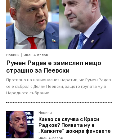
Новини
Иван Ангелов
Румен Радев е замислил нещо
страшно за Пеевски
Противно на националния наратив, че Румен Радев
се е събрал с Делян Пеевски, защото групата му в
Народното събрание...
Новини
Какво се случва с Краси
Радков? Появата му в
„Капките“ шокира феновете
Иван Ангелов