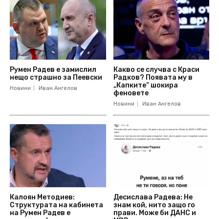
Румен Радев е замислил
Какво се случва с Краси
нещо страшно за Пеевски
Радков? Появата му в
„Капките“ шокира
Новини
Иван Ангелов
феновете
Новини
Иван Ангелов
Калоян Методиев:
Десислава Радева: Не
Структурата на кабинета
знам кой, нито защо го
на Румен Радев е
прави. Може би ДАНС и