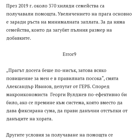
През 2019 г. около 370 хиляди семейства са
получавали помощта. Увеличението на прага основно
е заради ръста на минималната заплата. За да няма
семейства, които да загубят пълния размер на
добавките.
Error9
„Прагът досега беше по-нисък, затова всяко
повишение за мен е в правилната посока“, смята
Александър Иванов, депутат от ГЕРБ. Според
макроикономиста Георги Вулджев по-ефективно би
било, ако се премине към система, която вместо да
дава фиксирана сума, да прави данъчни отстъпки от
данъците на хората.
Другите условия за получаване на помощта се