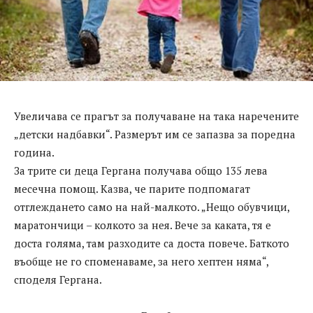
Увеличава се прагът за получаване на така наречените
„детски надбавки“. Размерът им се запазва за поредна
година.
За трите си деца Гергана получава общо 135 лева
месечна помощ. Казва, че парите подпомагат
отглеждането само на най-малкото. „Нещо обувчици,
маратончици – колкото за нея. Вече за каката, тя е
доста голяма, там разходите са доста повече. Баткото
въобще не го споменаваме, за него хептен няма“,
споделя Гергана.