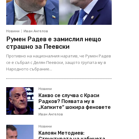
Новини
Иван Ангелов
Румен Радев е замислил нещо
страшно за Пеевски
Противно на националния наратив, че Румен Радев
се е събрал с Делян Пеевски, защото групата му в
Народното събрание...
Новини
Какво се случва с Краси
Радков? Появата му в
„Капките“ шокира феновете
Иван Ангелов
Новини
Калоян Методиев:
Структурата на кабинета