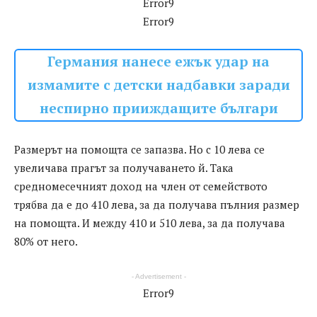
Error9
Error9
Германия нанесе ежък удар на
измамите с детски надбавки заради
неспирно прииждащите българи
Размерът на помощта се запазва. Но с 10 лева се
увеличава прагът за получаването й. Така
средномесечният доход на член от семейството
трябва да е до 410 лева, за да получава пълния размер
на помощта. И между 410 и 510 лева, за да получава
80% от него.
- Advertisement -
Error9