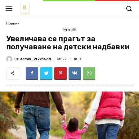
Новини
Error9
Увеличава се прагът за
получаване на детски надбавки
От
admin_vf2xn66d
22
0