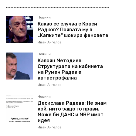
Новини
Какво се случва с Краси
Радков? Появата му в
„Капките“ шокира феновете
Иван Ангелов
Новини
Калоян Методиев:
Структурата на кабинета
на Румен Радев е
катастрофална
Иван Ангелов
Новини
Десислава Радева: Не знам
кой, нито защо го прави.
Може би ДАНС и МВР имат
идея
Иван Ангелов