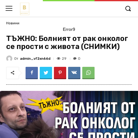
Новини
Error9
ТЪЖНО: Болният от рак онколог
се прости с живота (СНИМКИ)
От
admin_vf2xn66d
29
0