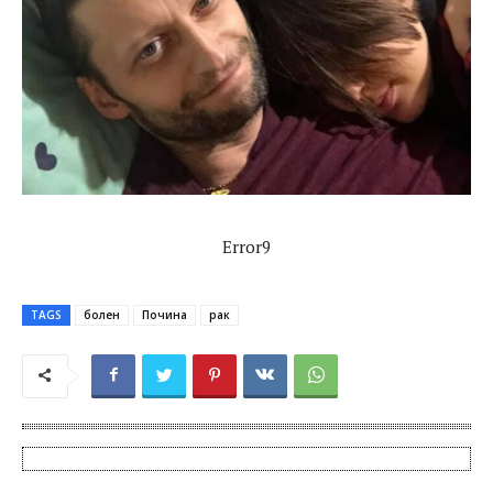
Error9
TAGS
болен
Почина
рак