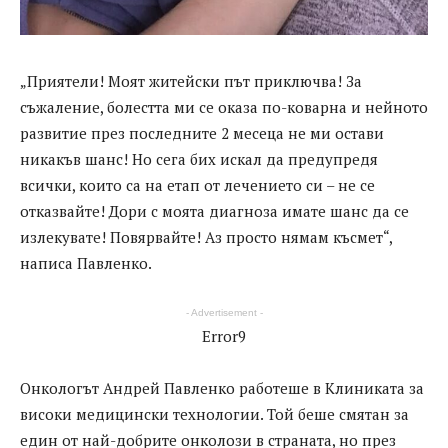
„Приятели! Моят житейски път приключва! За
съжаление, болестта ми се оказа по-коварна и нейното
развитие през последните 2 месеца не ми остави
никакъв шанс! Но сега бих искал да предупредя
всички, които са на етап от лечението си – не се
отказвайте! Дори с моята диагноза имате шанс да се
излекувате! Повярвайте! Аз просто нямам късмет“,
написа Павленко.
- Advertisement -
Error9
Онкологът Андрей Павленко работеше в Клиниката за
високи медицински технологии. Той беше смятан за
един от най-добрите онколози в страната, но през