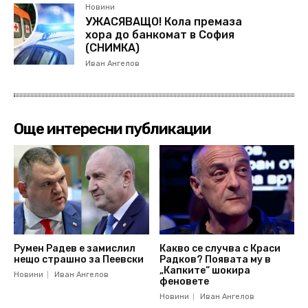
Новини
УЖАСЯВАЩО! Кола премаза
хора до банкомат в София
(СНИМКА)
Иван Ангелов
Още интересни публикации
Румен Радев е замислил
Какво се случва с Краси
нещо страшно за Пеевски
Радков? Появата му в
„Капките“ шокира
Новини
Иван Ангелов
феновете
Новини
Иван Ангелов