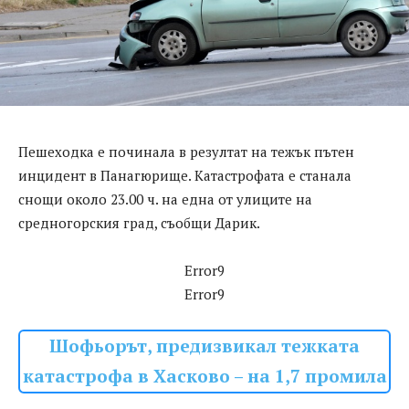
Пешеходка е починала в резултат на тежък пътен
инцидент в Панагюрище. Катастрофата е станала
снощи около 23.00 ч. на една от улиците на
средногорския град, съобщи Дарик.
Error9
Error9
Шофьорът, предизвикал тежката
катастрофа в Хасково – на 1,7 промила