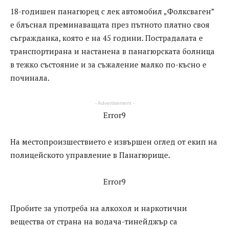
18-годишен панагюрец с лек автомобил „Фолксваген”
е блъснал преминаващата през пътното платно своя
съгражданка, която е на 45 години. Пострадалата е
транспортирана и настанена в панагюрската болница
в тежко състояние и за съжаление малко по-късно е
починала.
- Advertisement -
Error9
На местопроизшествието е извършен оглед от екип на
полицейското управление в Панагюрище.
Error9
Пробите за употреба на алкохол и наркотични
вещества от страна на водача-тинейджър са