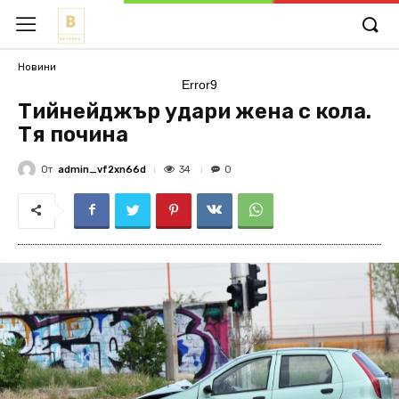
Новини
Error9
Тийнейджър удари жена с кола.
Тя почина
От
admin_vf2xn66d
34
0