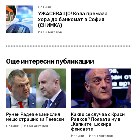
Новини
УЖАСЯВАЩО! Кола премаза
хора до банкомат в София
(СНИМКА)
Иван Ангелов
Още интересни публикации
Румен Радев е замислил
Какво се случва с Краси
нещо страшно за Пеевски
Радков? Появата му в
„Капките“ шокира
Новини
Иван Ангелов
феновете
Новини
Иван Ангелов