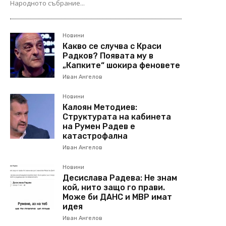
Народното събрание...
Новини
Какво се случва с Краси
Радков? Появата му в
„Капките“ шокира феновете
Иван Ангелов
Новини
Калоян Методиев:
Структурата на кабинета
на Румен Радев е
катастрофална
Иван Ангелов
Новини
Десислава Радева: Не знам
кой, нито защо го прави.
Може би ДАНС и МВР имат
идея
Иван Ангелов