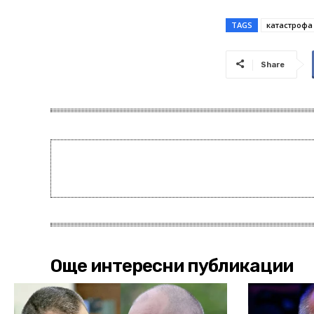
TAGS
катастрофа
Share
Още интересни публикации