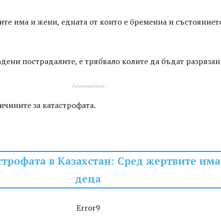
те има и жени, едната от които е бременна и състоянието
адени пострадалите, е трябвало колите да бъдат разрязан
- Advertisement -
ичините за катастрофата.
трофата в Казахстан: Сред жертвите има
деца
Error9