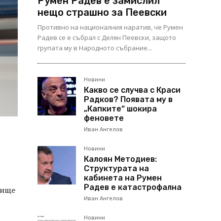
Румен Радев е замислил
нещо страшно за Пеевски
Противно на националния наратив, че Румен
Радев се е събрал с Делян Пеевски, защото
групата му в Народното събрание...
Новини
Какво се случва с Краси
Радков? Появата му в
„Капките“ шокира
феновете
Иван Ангелов
Новини
Калоян Методиев:
Структурата на
кабинета на Румен
Радев е катастрофална
вище
Иван Ангелов
Новини