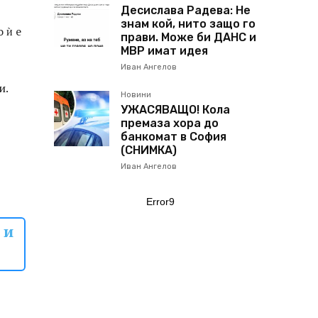
Десислава Радева: Не
знам кой, нито защо го
 ѝ е
прави. Може би ДАНС и
МВР имат идея
Иван Ангелов
и.
Новини
УЖАСЯВАЩО! Кола
премаза хора до
банкомат в София
(СНИМКА)
Иван Ангелов
Error9
 и