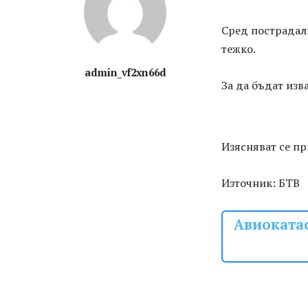
Сред пострадали
тежко.
admin_vf2xn66d
За да бъдат изв
Изясняват се пр
Източник: БТВ
Авиокатас