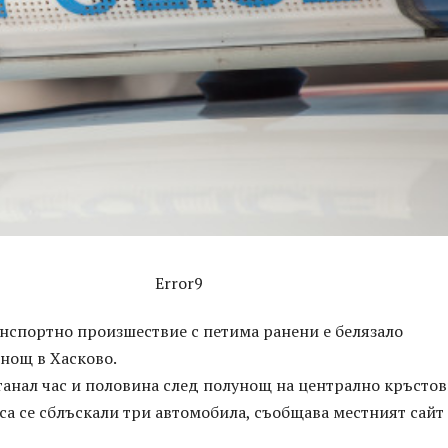
Error9
нспортно произшествие с петима ранени е белязало
нощ в Хасково.
танал час и половина след полунощ на централно кръсто
 са се сблъскали три автомобила, съобщава местният сайт