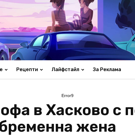
е
Рецепти
Лайфстайл
За Реклама
Error9
офа в Хасково с п
и бременна жена