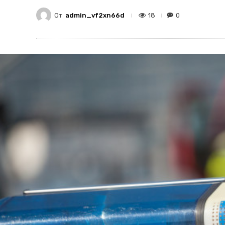
От
admin_vf2xn66d
18
0