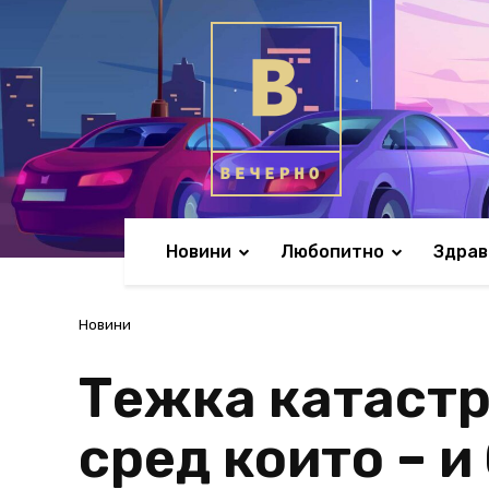
Новини
Любопитно
Здрав
Новини
Тежка катастр
сред които – 