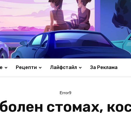
е
Рецепти
Лайфстайл
За Реклама
Error9
болен стомах, ко