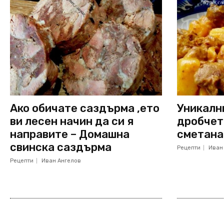
Ако обичате саздърма ,ето
Уникалн
ви лесен начин да си я
дробчет
направите – Домашна
сметана
свинска саздърма
Рецепти
Иван
Рецепти
Иван Ангелов