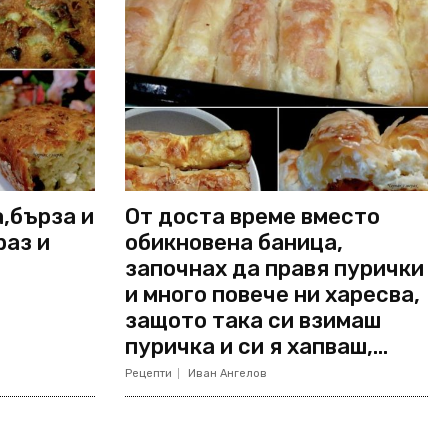
а,бърза и
От доста време вместо
раз и
обикновена баница,
започнах да правя пурички
и много повече ни харесва,
защото така си взимаш
пуричка и си я хапваш,...
Рецепти
Иван Ангелов