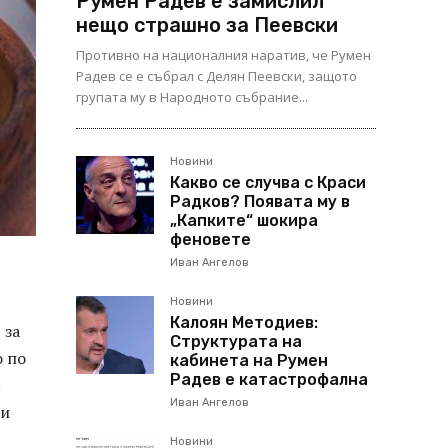
Румен Радев е замислил
нещо страшно за Пеевски
Противно на националния наратив, че Румен
Радев се е събрал с Делян Пеевски, защото
групата му в Народното събрание...
Новини
Какво се случва с Краси
Радков? Появата му в
„Капките“ шокира
феновете
Иван Ангелов
Новини
Калоян Методиев:
 за
Структурата на
о по
кабинета на Румен
Радев е катастрофална
Иван Ангелов
ли
Новини