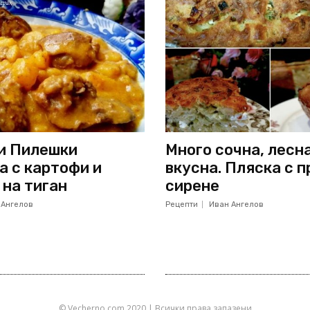
и Пилешки
Много сочна, лесн
а с картофи и
вкусна. Пляска с п
 на тиган
сирене
 Ангелов
Рецепти
Иван Ангелов
© Vecherno.com 2020 | Всички права запазени