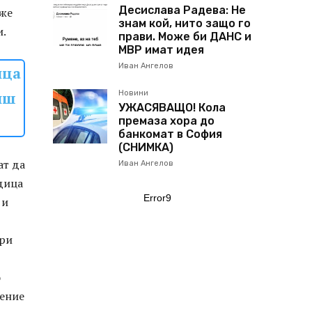
Десислава Радева: Не
оже
знам кой, нито защо го
и.
прави. Може би ДАНС и
МВР имат идея
Иван Ангелов
ица
иш
Новини
УЖАСЯВАЩО! Кола
премаза хора до
банкомат в София
(СНИМКА)
ат да
Иван Ангелов
едица
Error9
 и
при
о
шение