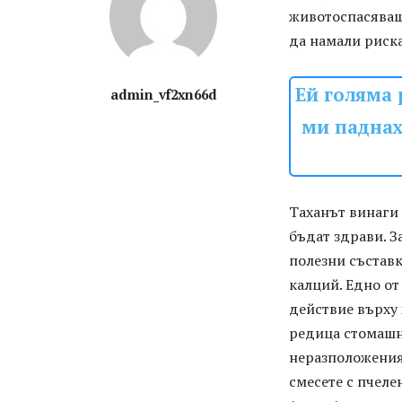
животоспасяващо
да намали риска
Ей голяма 
admin_vf2xn66d
ми паднах
Таханът винаги 
бъдат здрави. З
полезни съставк
калций. Едно от
действие върху 
редица стомашн
неразположения.
смесете с пчеле