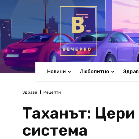
Новини
Любопитно
Здрав
Здраве
Рецепти
Таханът: Цери 
система