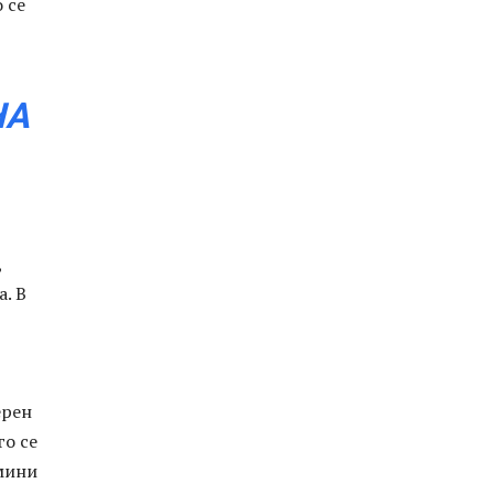
 се
НА
,
. В
ерен
го се
мини