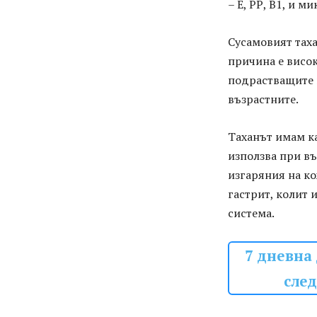
– Е, РР, В1, и 
Сусамовият таха
причина е висок
подрастващите 
възрастните.
Таханът имам к
използва при въ
изгаряния на ко
гастрит, колит 
система.
7 дневна
след