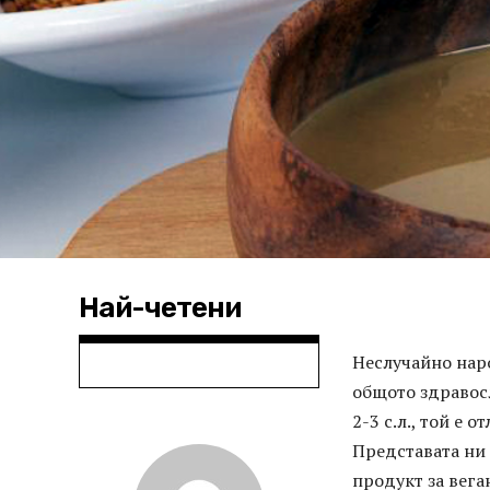
Най-четени
Неслучайно нар
общото здравос
2-3 с.л., той е
Представата ни 
продукт за вега