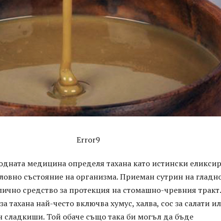
Error9
одната медицина определя тахана като истински еликсир
ловно състояние на организма. Приеман сутрин на гладн
 отлично средство за протекция на стомашно-чревния тракт.
за тахана най-често включва хумус, халва, сос за салати и
н сладкиши. Той обаче също така би могъл да бъде