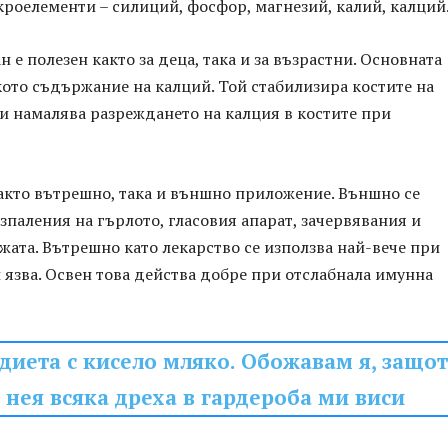
микроелементи – силиций, фосфор, магнезий, калий, калций
н е полезен както за деца, така и за възрастни. Основната
ото съдържание на калций. Той стабилизира костите на
и намалява разреждането на калция в костите при
акто вътрешно, така и външно приложение. Външно се
зпаления на гърлото, гласовия апарат, зачервявания и
жата. Вътрешно като лекарство се използва най-вече при
и язва. Освен това действа добре при отслабнала имунна
 диета с кисело мляко. Обожавам я, защо
 нея всяка дреха в гардероба ми виси