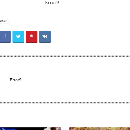
Error9
тахан
Error9