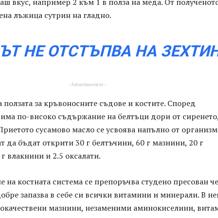
ваш вкус, например 2 към 1 в полза на меда. От полученото
ена лъжица сутрин на гладно.
ЪТ НЕ ОТСТЪПВА НА ЗЕХТИ
- Advertisement -
 ползата за кръвоносните съдове и костите. Според
 има по-високо съдържание на белтъци дори от сиренето
 Приетото сусамово масло се усвоява напълно от организма
ат да бъдат открити 30 г белтъчини, 60 г мазнини, 20 г
 г влакнини и 2.5 оксалати.
е на костната система се препоръчва студено пресован ч
добре запазва в себе си всички витамини и минерали. В не
окачествени мазнини, незаменими аминокиселини, вита