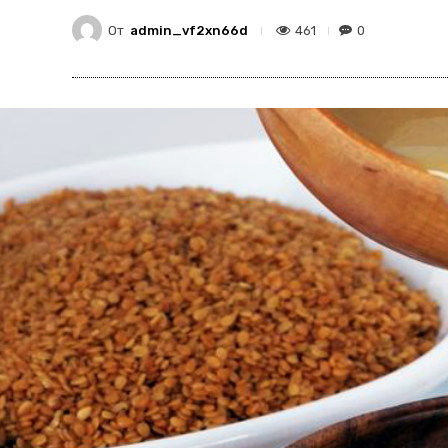
От
admin_vf2xn66d
461
0