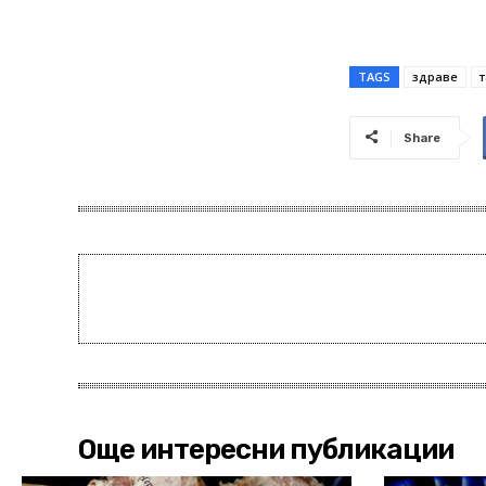
TAGS
здраве
Share
Още интересни публикации