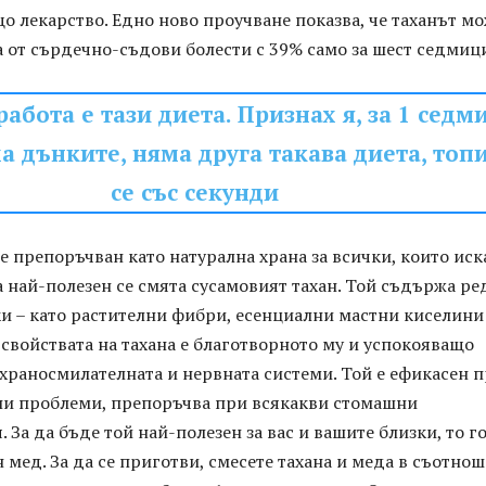
 лекарство. Едно ново проучване показва, че таханът м
 от сърдечно-съдови болести с 39% само за шест седмиц
работа е тази диета. Признах я, за 1 седм
а дънките, няма друга такава диета, топ
се със секунди
е препоръчван като натурална храна за всички, които иск
а най-полезен се смята сусамовият тахан. Той съдържа р
и – като растителни фибри, есенциални мастни киселини
 свойствата на тахана е благотворното му и успокояващо
храносмилателната и нервната системи. Той е ефикасен 
и проблеми, препоръчва при всякакви стомашни
 За да бъде той най-полезен за вас и вашите близки, то г
н мед. За да се приготви, смесете тахана и меда в съотно