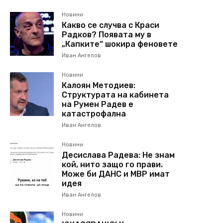
Новини
Какво се случва с Краси
Радков? Появата му в
„Капките“ шокира феновете
Иван Ангелов
Новини
Калоян Методиев:
Структурата на кабинета
на Румен Радев е
катастрофална
Иван Ангелов
Новини
Десислава Радева: Не знам
кой, нито защо го прави.
Може би ДАНС и МВР имат
идея
Иван Ангелов
Новини