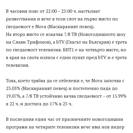
В часовия пояс от 22:00 – 23:00 ч. настъпват
размествания и вече в този слот на първо място по
гледаемост е Nova (Маскираният певец).
На второ място се изкачва 7/8 ТВ (Новогодишното шоу
на Слави Трифонов), а bTV (Гласът на България) е трета
по гледаемост телевизия. БНТ1 е на четвърто място, но
в края на слота излиза с един пункт пред bTV и е трета
телевизия.
Това, което трябва да се отбележи e, че Nova започва с
23.03% (Маскираният певец) и постепенно пада до
19.07%, а 7/8 ТВ устойчиво качва гледаемост – от 15.99%
в 22 ч. и достига до 17% в 23 ч.
В последния един час от празничните новогодишни
програми на четирите телевизии вече има нов лидер