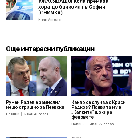
УЖАСЯВАЩО! Кола премаза
хора до банкомат в София
(СНИМКА)
Иван Ангелов
Още интересни публикации
Румен Радев е замислил
Какво се случва с Краси
нещо страшно за Пеевски
Радков? Появата му в
„Капките“ шокира
Новини
Иван Ангелов
феновете
Новини
Иван Ангелов