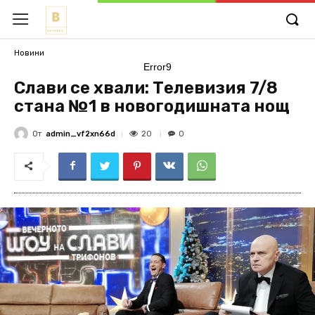
Новини
Error9
Слави се хвали: Телевизия 7/8
стана №1 в новогодишната нощ
От
admin_vf2xn66d
20
0