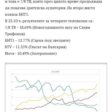
и това е 7/8 ТВ, която през цялото време продължава
да покачва зрителска аудитория. На второ място
излиза БНТ1.
В 23:10 ч. резултатите за четирите телевизии са:
7/8 ТВ – 18.69% (Новогодишното шоу на Слави
Трифонов)
БНТ1 – 12.77% (Сцена под звездите)
bTV – 11.35% (Гласът на България)
Nova– 10.49% (Зоотрополис)