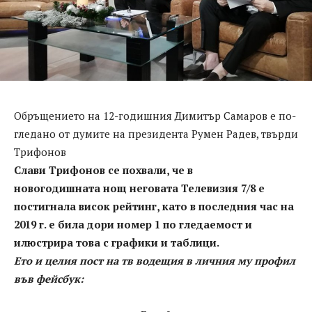
Обръщението на 12-годишния Димитър Самаров е по-
гледано от думите на президента Румен Радев, твърди
Трифонов
Слави Трифонов се похвали, че в
новогодишната нощ неговата Телевизия 7/8 е
постигнала висок рейтинг, като в последния час на
2019 г. е била дори номер 1 по гледаемост и
илюстрира това с графики и таблици.
Ето и целия пост на тв водещия в личния му профил
във фейсбук: