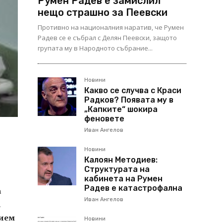
Румен Радев е замислил
нещо страшно за Пеевски
Противно на националния наратив, че Румен
Радев се е събрал с Делян Пеевски, защото
групата му в Народното събрание...
Новини
Какво се случва с Краси
Радков? Появата му в
„Капките“ шокира
феновете
Иван Ангелов
Новини
Калоян Методиев:
Структурата на
кабинета на Румен
Радев е катастрофална
а
Иван Ангелов
а
рием
Новини