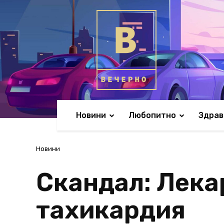
Новини
Любопитно
Здрав
Новини
Скандал: Лекар
тахикардия