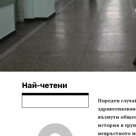
Най-четени
Пореден случай
здравеопазван
възмути общес
история в груп
невръстното м