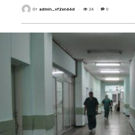
От
admin_vf2xn66d
24
0