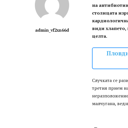
на антибиотик
столицата изр
кардиологична
види хлапето, 
admin_vf2xn66d
целта.
Пловди
Случката се раз
третия прием на
неразположение,
малчугана, ведн