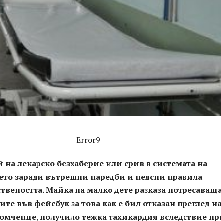
Error9
 на лекарско безхаберие или срив в системата на
ето заради вътрешни наредби и неясни правила
твеността. Майка на малко дете разказа потресаващ
ите във фейсбук за това как е бил отказан преглед н
омченце, получило тежка тахикардия вследствие п