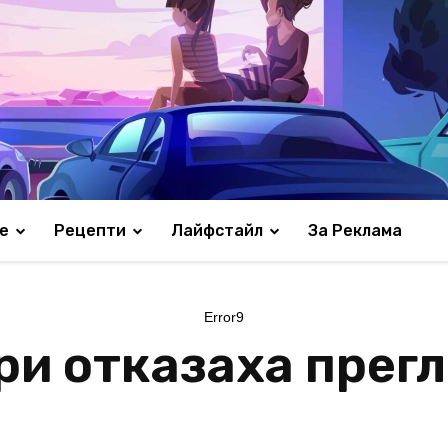
е
Рецепти
Лайфстайл
За Реклама
Error9
и отказаха прегл