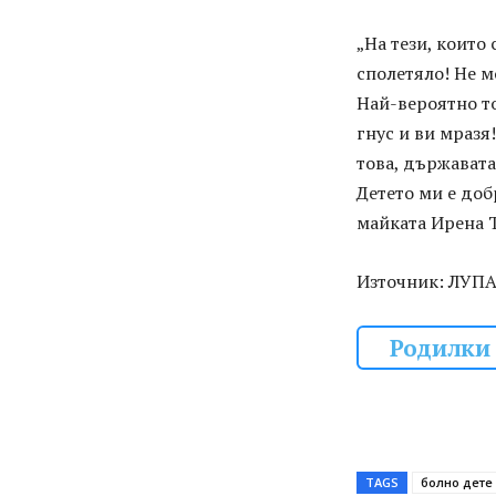
„На тези, които
сполетяло! Не м
Най-вероятно то
гнус и ви мразя
това, държавата 
Детето ми е доб
майката Ирена 
Източник: ЛУП
Родилки 
TAGS
болно дете