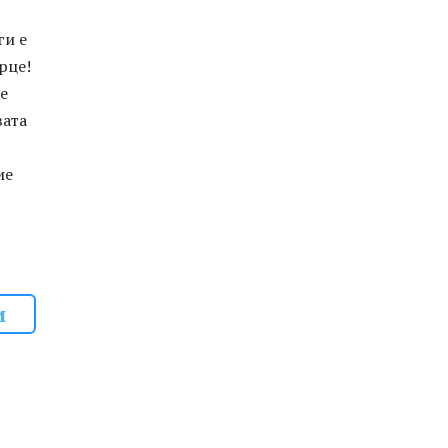
ги е
рце!
 е
вата
ие
и