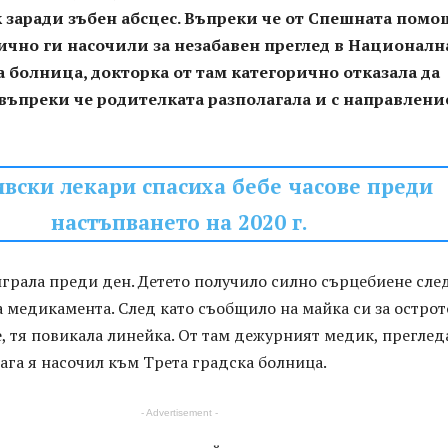
 заради зъбен абсцес. Въпреки че от Спешната помо
ично ги насочили за незабавен преглед в Националн
 болница, докторка от там категорично отказала да
въпреки че родителката разполагала и с направлени
вски лекари спасиха бебе часове преди
настъпването на 2020 г.
играла преди ден. Детето получило силно сърцебиене сле
 медикамента. След като съобщило на майка си за острот
 тя повикала линейка. От там дежурният медик, преглед
ага я насочил към Трета градска болница.
- Advertisement -