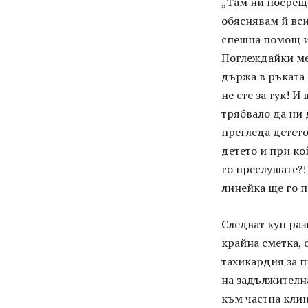
„Там ни посреща
обяснявам й вси
спешна помощ и
Поглеждайки ме
държа в ръката 
не сте за тук! 
трябвало да ни 
прегледа детето
детето и при ко
го преслушате?!
линейка ще го п
Следват куп раз
крайна сметка, 
тахикардия за п
на задължителна
към частна клин