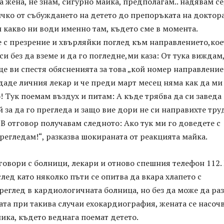
 жена, не знам, сигурно майка, предполагам.. надявам се
чко от събуждането на детето до препоръката на доктора
 какво ни води именно там, където сме в момента.
 с презрение и хвърляйки поглед към направлението,кое
си без да вземе и да го погледне,ми каза: От тука виждам
И ще ви спестя обясненията за това „кой номер направление
даде личния лекар и че преди март месец няма как да ми
! Тук поемам въздух и питам: А къде трябва да си заведа
й за да го прегледа и защо вие дори не си направихте тру
 В отговор получавам следното: Ако тук ми го доведете с
регледам!“, разказва шокираната от реакцията майка.
говори с болници, лекари и отново спешния телефон 112.
след като няколко пъти се опитва да вкара хлапето с
реглед в кардиологичната болница, но без да може да ра
та при такива случаи ехокардиография, жената се насоч
ика, където веднага поемат детето.