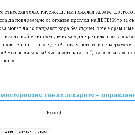
 се отнесоха толко гнусно, ще им пожелая здраве, другото 
ога да повярвам,че се отказва преглед на ДЕТЕ! И то за съ
ва могат да го направят хора без сърце! И ме е срам и ме
! Не знам кой е виновен,не искам да мрънкам и аз, държа
онова. За Бога това е дете! Погледнете се и се засрамете!
ре! Но вас ви мразя! Вие знаете кои сте“, пише в заключен
Такова.
А
мистериозно гинат,лекарите – оправдан
Error9
дете
лекари
отказ