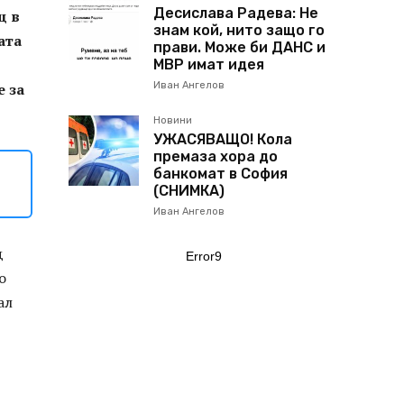
Десислава Радева: Не
щ в
знам кой, нито защо го
ата
прави. Може би ДАНС и
МВР имат идея
е за
Иван Ангелов
Новини
УЖАСЯВАЩО! Кола
премаза хора до
банкомат в София
(СНИМКА)
Иван Ангелов
д
Error9
о
ал