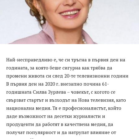
Най-несправедливо е, че си тръгна в първия ден на
годината, за която беше сигурна как трябва да
промени живота си след 20-те телевизионни години
В първия ден на 2020 г. внезапно почина 61-
годишната Силва Зурлева – човекът, с когото се
свързват стартът и възходът на Нова телевизия, като
национална медия. Тя е професионалистът, който
даде възможност на десетки журналисти и
продуценти да работят в качествена медия, да
получат популярност и да натрупат влияние от