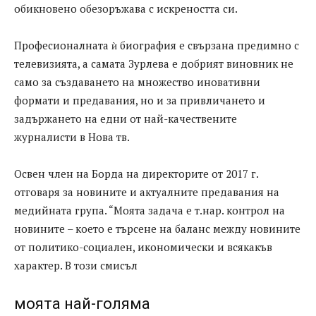
обикновено обезоръжава с искреността си.
Професионалната ѝ биография е свързана предимно с
телевизията, а самата Зурлева е добрият виновник не
само за създаването на множество иновативни
формати и предавания, но и за привличането и
задържането на едни от най-качествените
журналисти в Нова тв.
Освен член на Борда на директорите от 2017 г.
отговаря за новините и актуалните предавания на
медийната група. “Моята задача е т.нар. контрол на
новините – което е търсене на баланс между новините
от политико-социален, икономически и всякакъв
характер. В този смисъл
моята най-голяма