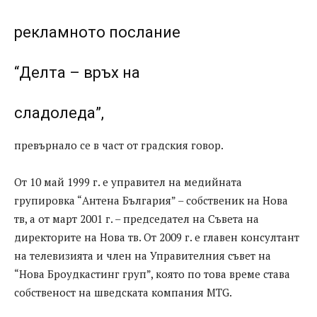
рекламното послание
“Делта – връх на
сладоледа”,
превърнало се в част от градския говор.
От 10 май 1999 г. е управител на медийната
групировка “Антена България” – собственик на Нова
тв, а от март 2001 г. – председател на Съвета на
директорите на Нова тв. От 2009 г. е главен консултант
на телевизията и член на Управителния съвет на
“Нова Броудкастинг груп”, която по това време става
собственост на шведската компания MTG.