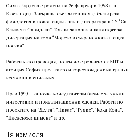
Силва Зурлева е родена на 26 февруари 1958 г. в
Кюстендил. Завършва със златен медал българска
филология и новогръцки език и литература в СУ “Св.
Климент Охридски”. Тогава започва и кандидатска
дисертация на тема “Морето в съвременната гръцка
поезия”.
Работи като преводач, по-късно е редактор в БНТ и
агенция София прес, както и кореспондент на гръцки
вестници и списания.
През 1999 г. започва консултантски бизнес за чужди
инвестиции и приватизационни сделки. Работи по
проектите на “Делта”, “Никас”, “Гудис”, “Кока-Кола”,
“Плевенски цимент” и др.
Тя измисля