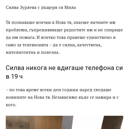
Силва Зурлева с дъщеря си Мила
Тя познаваше всички в Нова тв, знаеше личните им
проблеми, съпреживяваше радостите им и не спираше
да им помага. И всичко това правеше единствено и
само за телевизията – да е силна, качествена,
интелигентна и полезна.
Силва никога не вдигаше телефона си
в 19 ч
– по това време всеки ден години наред гледаше
новините на Нова тв. Независимо къде се намира и с
кого.