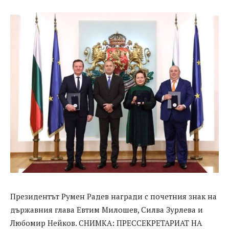
Президентът Румен Радев награди с почетния знак на
държавния глава Евтим Милошев, Силва Зурлева и
Любомир Нейков. СНИМКА: ПРЕССЕКРЕТАРИАТ НА