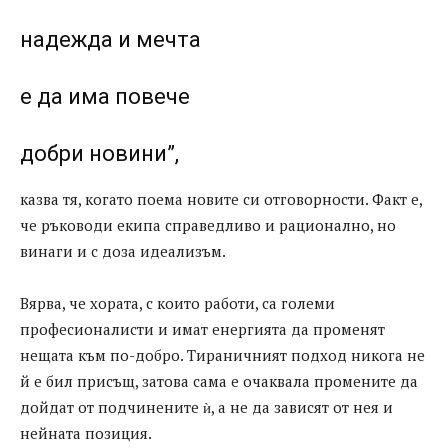
надежда и мечта
е да има повече
добри новини”,
казва тя, когато поема новите си отговорности. Факт е,
че ръководи екипа справедливо и рационално, но
винаги и с доза идеализъм.
Вярва, че хората, с които работи, са големи
професионалисти и имат енергията да променят
нещата към по-добро. Тираничният подход никога не
й е бил присъщ, затова сама е очаквала промените да
дойдат от подчинените ѝ, а не да зависят от нея и
нейната позиция.