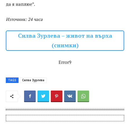
да я наплюе”.
Източник: 24 часа
Силва Зурлева – живот на върха
(снимки)
Error9
TAGS
Силва Зурлева