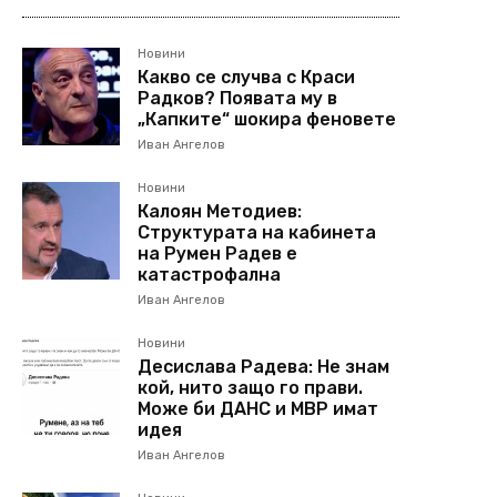
Новини
Какво се случва с Краси
Радков? Появата му в
„Капките“ шокира феновете
Иван Ангелов
Новини
Калоян Методиев:
Структурата на кабинета
на Румен Радев е
катастрофална
Иван Ангелов
Новини
Десислава Радева: Не знам
кой, нито защо го прави.
Може би ДАНС и МВР имат
идея
Иван Ангелов