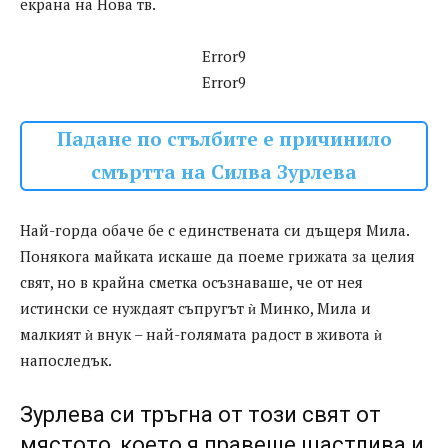
екрана на Нова тв.
Error9
Error9
Падане по стълбите е причинило
смъртта на Силва Зурлева
Най-горда обаче бе с единствената си дъщеря Мила.
Понякога майката искаше да поеме грижата за целия
свят, но в крайна сметка осъзнаваше, че от нея
истински се нуждаят съпругът ѝ Минко, Мила и
малкият ѝ внук – най-голямата радост в живота ѝ
напоследък.
Зурлева си тръгна от този свят от
мястото, което я правеше щастлива и