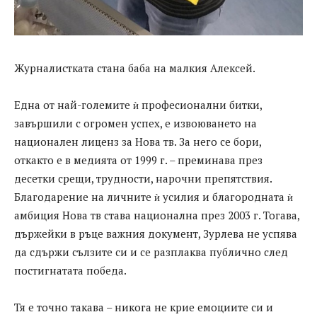
Журналистката стана баба на малкия Алексей.
Една от най-големите ѝ професионални битки,
завършили с огромен успех, е извоюването на
национален лиценз за Нова тв. За него се бори,
откакто е в медията от 1999 г. – преминава през
десетки срещи, трудности, нарочни препятствия.
Благодарение на личните ѝ усилия и благородната ѝ
амбиция Нова тв става национална през 2003 г. Тогава,
държейки в ръце важния документ, Зурлева не успява
да сдържи сълзите си и се разплаква публично след
постигнатата победа.
Тя е точно такава – никога не крие емоциите си и