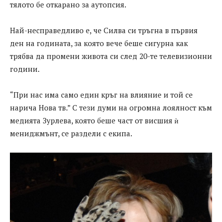
тялото бе откарано за аутопсия.
Най-несправедливо е, че Силва си тръгна в първия
ден на годината, за която вече беше сигурна как
трябва да промени живота си след 20-те телевизионни
години.
“При нас има само един кръг на влияние и той се
нарича Нова тв.” С тези думи на огромна лоялност към
медията Зурлева, която беше част от висшия ѝ
мениджмънт, се раздели с екипа.