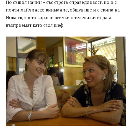
По същия начин – със строга справедливост, но и с
почти майчинско внимание, общуваше и с екипа на
Нова тв, което караше всички в телевизията да я
възприемат като своя шеф.