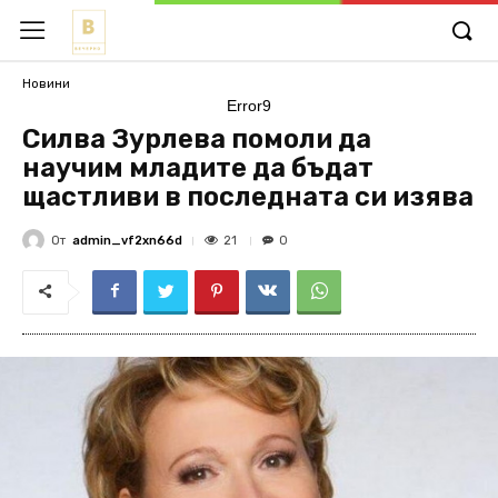
Новини
Error9
Силва Зурлева помоли да
научим младите да бъдат
щастливи в последната си изява
От
admin_vf2xn66d
21
0