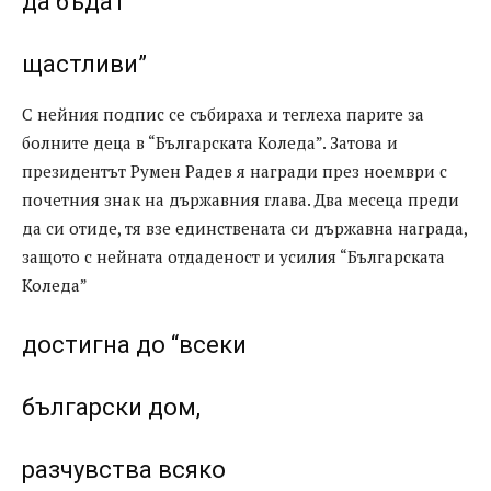
да бъдат
щастливи”
С нейния подпис се събираха и теглеха парите за
болните деца в “Българската Коледа”. Затова и
президентът Румен Радев я награди през ноември с
почетния знак на държавния глава. Два месеца преди
да си отиде, тя взе единствената си държавна награда,
защото с нейната отдаденост и усилия “Българската
Коледа”
достигна до “всеки
български дом,
разчувства всяко