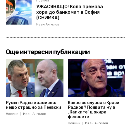
Новини
УЖАСЯВАЩО! Кола премаза
хора до банкомат в София
(СНИМКА)
Иван Ангелов
Още интересни публикации
Румен Радев е замислил
Какво се случва с Краси
нещо страшно за Пеевски
Радков? Появата му в
„Капките“ шокира
Новини
Иван Ангелов
феновете
Новини
Иван Ангелов