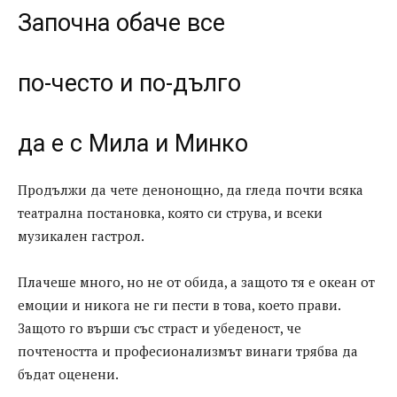
Започна обаче все
по-често и по-дълго
да е с Мила и Минко
Продължи да чете денонощно, да гледа почти всяка
театрална постановка, която си струва, и всеки
музикален гастрол.
Плачеше много, но не от обида, а защото тя е океан от
емоции и никога не ги пести в това, което прави.
Защото го върши със страст и убеденост, че
почтеността и професионализмът винаги трябва да
бъдат оценени.