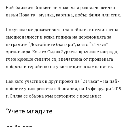
Най-близките ѝ знаят, че може да я разплаче всичко
извън Нова тв – музика, картина, добър филм или стих.
Получавахме доказателство за нейната интелигентна
емоционалност и всяка година на церемонията за
наградите “Достойните българи”, която “24 часа”
организира. Когато Силва Зурлева връчваше награда,
тя не криеше сълзите си, впечатлена от проявената
доброта и геройство на участниците в кампанията.
Пак като участник в друг проект на “24 часа” – на най-
добрите университети в България, на 13 февруари 2019
г. Силва се обърна към ректорите с послание:
“Учете младите