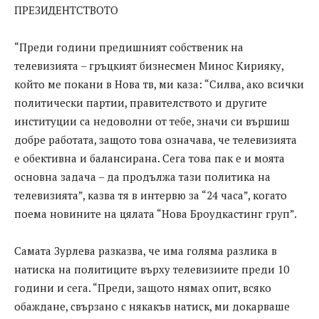
ПРЕЗИДЕНТСТВОТО
“Преди години предишният собственик на
телевизията – гръцкият бизнесмен Минос Кирияку,
който ме покани в Нова тв, ми каза: “Силва, ако всички
политически партии, правителството и другите
институции са недоволни от тебе, значи си вършиш
добре работата, защото това означава, че телевизията
е обективна и балансирана. Сега това пак е и моята
основна задача – да продължа тази политика на
телевизията”, казва тя в интервю за “24 часа”, когато
поема новините на цялата “Нова Броудкастинг груп”.
Самата Зурлева разказва, че има голяма разлика в
натиска на политиците върху телевизиите преди 10
години и сега. “Преди, защото нямах опит, всяко
обаждане, свързано с някакъв натиск, ми докарваше