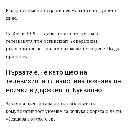
Всъщност именно заради нея Нова тв е това, което е
днес.
До 8 май 2019 г. – деня, в който си тръгва от
телевизията, тя е истинският ѝ оперативен
ръководител, независимо на каква позиция е. По две
причини.
Първата е, че като шеф на
телевизията тя наистина познаваше
всички в държавата. Буквално
Заради лекия си характер и вродената си
комуникативност умееше да общува с хората и да ги
убеждава в каузите си.