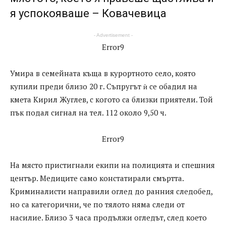
я успокояваше – Ковачевица
- Advertisement -
Error9
Умира в семейната къща в курортното село, която
купили преди близо 20 г. Съпругът ѝ се обадил на
кмета Кирил Жуглев, с когото са близки приятели. Той
пък подал сигнал на тел. 112 около 9,50 ч.
Error9
На място пристигнали екипи на полицията и спешния
център. Медиците само констатирали смъртта.
Криминалисти направили оглед до ранния следобед,
но са категорични, че по тялото няма следи от
насилие. Близо 3 часа продължи огледът, след което