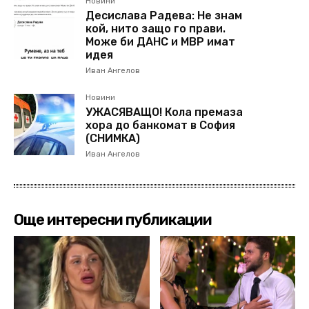
Новини
Десислава Радева: Не знам
кой, нито защо го прави.
Може би ДАНС и МВР имат
идея
Иван Ангелов
Новини
УЖАСЯВАЩО! Кола премаза
хора до банкомат в София
(СНИМКА)
Иван Ангелов
Още интересни публикации