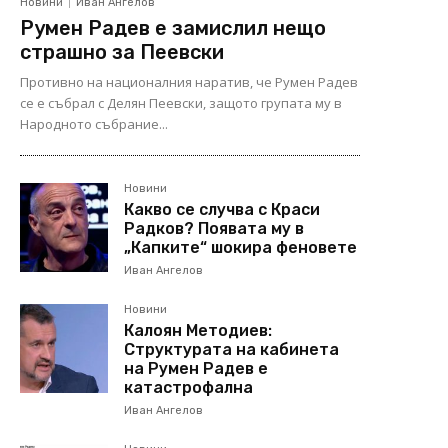
Новини
Иван Ангелов
Румен Радев е замислил нещо
страшно за Пеевски
Противно на националния наратив, че Румен Радев
се е събрал с Делян Пеевски, защото групата му в
Народното събрание...
Новини
Какво се случва с Краси
Радков? Появата му в
„Капките“ шокира феновете
Иван Ангелов
Новини
Калоян Методиев:
Структурата на кабинета
на Румен Радев е
катастрофална
Иван Ангелов