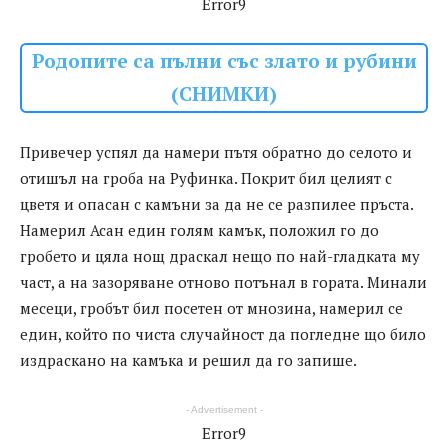
Error9
Родопите са пълни със злато и рубини
(СНИМКИ)
Привечер успял да намери пътя обратно до селото и
отишъл на гроба на Руфинка. Покрит бил целият с
цветя и опасан с камъни за да не се разпилее пръста.
Намерил Асан един голям камък, положил го до
гробето и цяла нощ драскал нещо по най-гладката му
част, а на зазоряване отново потънал в гората. Минали
месеци, гробът бил посетен от мнозина, намерил се
един, който по чиста случайност да погледне що било
издраскано на камъка и решил да го запише.
- Advertisement -
Error9