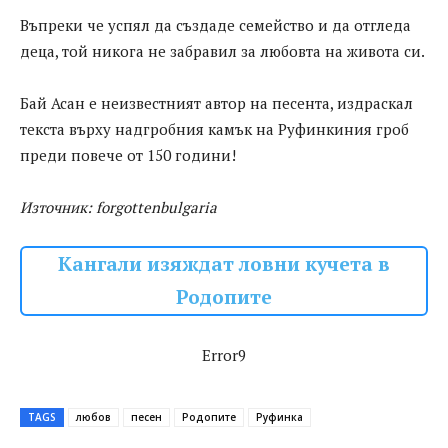
Въпреки че успял да създаде семейство и да отгледа
деца, той никога не забравил за любовта на живота си.
Бай Асан е неизвестният автор на песента, издраскал
текста върху надгробния камък на Руфинкиния гроб
преди повече от 150 години!
Източник: forgottenbulgaria
Кангали изяждат ловни кучета в
Родопите
Error9
TAGS
любов
песен
Родопите
Руфинка