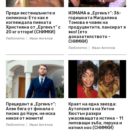
Преди екстеншъните и
ИЗМАМА в „Ергенът“: 36-
силикона: Ето как е
годишната Магдалена
изглеждала пияната
Томова е човек на
Християна от „Ергенът“ с
продуцентите, лансират я
20 кг отгоре! (СНИМКИ)
яко! (ето
доказателството –
Любопитно
Иван Ангелов
СНИМКИ)
Любопитно
Иван Ангелов
Прецедент в „Ергенът“:
Краят на една звезда:
Алек бяга от финала с
Аутопсията на Уитни
писмо до Наум, не иска
Хюстън разкри
никоя от момите!
ужасяващата истина – 11
липсващи зъба, перука и
Любопитно
Иван Ангелов
изгнил нос (СНИМКИ)