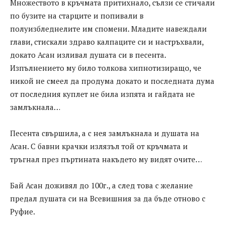
Множеството в кръчмата притихнало, сълзи се стичали
по бузите на старците и попивали в
полуизбледнелите им спомени. Младите навеждали
глави, стискали здраво калпаците си и настръхвали,
докато Асан изливал душата си в песента.
Изпълнението му било толкова хипнотизиращо, че
никой не смеел да продума докато и последната дума
от последния куплет не била изпята и гайдата не
замлъкнала…
Песента свършила, а с нея замлъкнала и душата на
Асан. С бавни крачки излязъл той от кръчмата и
тръгнал през пъртината накъдето му видят очите…
Бай Асан доживял до 100г., а след това с желание
предал душата си на Всевишния за да бъде отново с
Руфие.