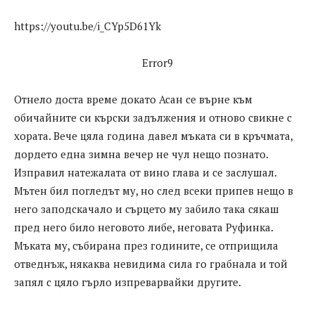
https://youtu.be/i_CYp5D61Yk
Error9
Отнело доста време докато Асан се върне към
обичайните си кърски задължения и отново свикне с
хората. Вече цяла година давел мъката си в кръчмата,
дордето една зимна вечер не чул нещо познато.
Изправил натежалата от вино глава и се заслушал.
Мътен бил погледът му, но след всеки припев нещо в
него заподскачало и сърцето му забило така сякаш
пред него било неговото либе, неговата Руфинка.
Мъката му, събирана през годините, се отприщила
отведнъж, някаква невидима сила го грабнала и той
запял с цяло гърло изпреварвайки другите.