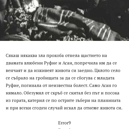
Сякаш някаква зла прокоба отнела щастието на
двамата влюбени Руфие и Асан, попречила им да се
венчаят и да изживеят живота си заедно. Цялото село
се събрало на гробищата за да се сбогува с младата
Руфие, погинала от неизвестна болест. Само Асан го
нямало. Обезумял от скръб се скитал без път и посока
из гората, катерил се по острите зъбери на планината
и при всеки сгоден случай искал да отнеме живота си.
Error9