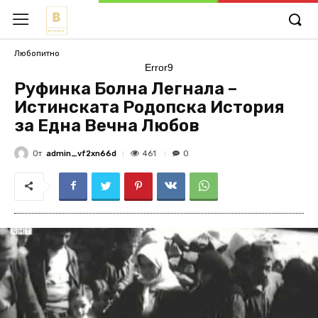
Любопитно
Error9
Руфинка Болна Легнала –
Истинската Родопска История
за Една Вечна Любов
От
admin_vf2xn66d
461
0