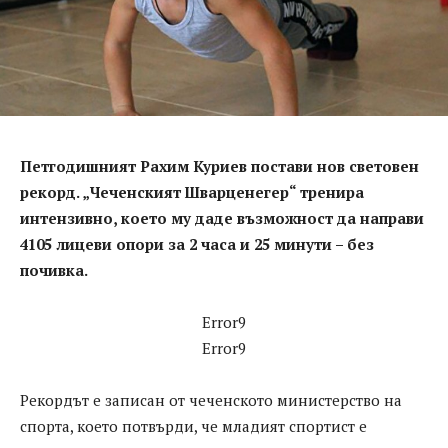
Петгодишният Рахим Куриев постави нов световен
рекорд. „Чеченският Шварценегер“ тренира
интензивно, което му даде възможност да направи
4105 лицеви опори за 2 часа и 25 минути – без
почивка.
Error9
Error9
Рекордът е записан от чеченското министерство на
спорта, което потвърди, че младият спортист е