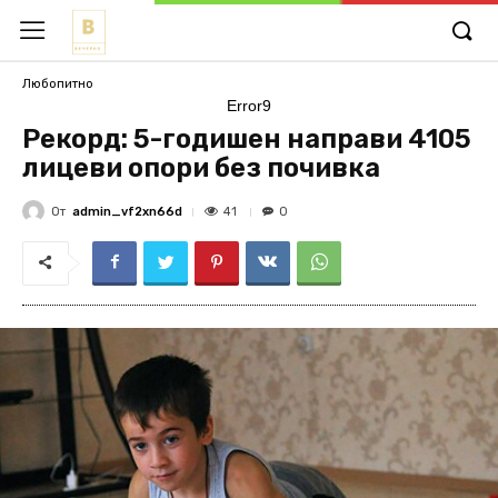
Любопитно
Error9
Рекорд: 5-годишен направи 4105
лицеви опори без почивка
От
admin_vf2xn66d
41
0