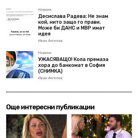
Новини
Десислава Радева: Не знам
кой, нито защо го прави.
Може би ДАНС и МВР имат
идея
Иван Ангелов
Новини
УЖАСЯВАЩО! Кола премаза
хора до банкомат в София
(СНИМКА)
Иван Ангелов
Още интересни публикации