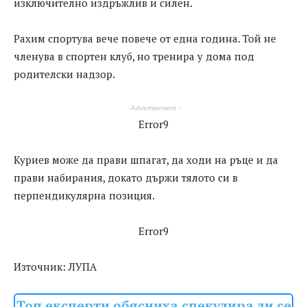
изключително издръжлив и силен.
Рахим спортува вече повече от една година. Той не
членува в спортен клуб, но тренира у дома под
родителски надзор.
- Advertisement -
Error9
Куриев може да прави шпагат, да ходи на ръце и да
прави набирания, докато държи тялото си в
перпендикулярна позиция.
Error9
Източник: ЛУПА
Топ експерти обясниха спекулира ли се