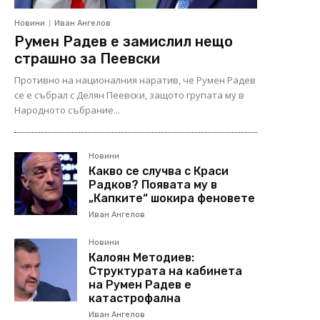
Новини
Иван Ангелов
Румен Радев е замислил нещо
страшно за Пеевски
Противно на националния наратив, че Румен Радев
се е събрал с Делян Пеевски, защото групата му в
Народното събрание...
Новини
Какво се случва с Краси
Радков? Появата му в
„Капките“ шокира феновете
Иван Ангелов
Новини
Калоян Методиев:
Структурата на кабинета
на Румен Радев е
катастрофална
Иван Ангелов