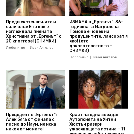
Преди екстеншъните и
ИЗМАМА в „Ергенът“: 36-
силикона: Ето как е
годишната Магдалена
изглеждала пияната
Томова е човек на
Християна от „Ергенът“ с
продуцентите, лансират я
20 кг отгоре! (СНИМКИ)
яко! (ето
доказателството –
Любопитно
Иван Ангелов
СНИМКИ)
Любопитно
Иван Ангелов
Прецедент в „Ергенът“:
Краят на една звезда:
Алек бяга от финала с
Аутопсията на Уитни
писмо до Наум, не иска
Хюстън разкри
никоя от момите!
ужасяващата истина – 11
липсващи зъба, перука и