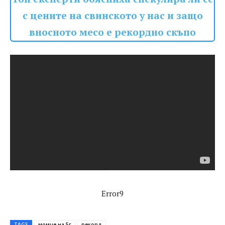
с цените на свинското у нас и защо
вносното месо е рекордно скъпо
Error9
TAGS
момче на 5г
рекорд