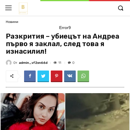
Новини
Error9
Разкрития – убиецът на Андреа
първо я заклал, след това я
изнасилил!
От
admin_vf2xn66d
11
0