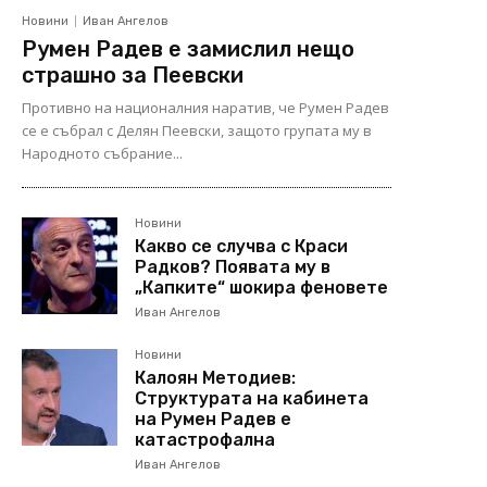
Новини
Иван Ангелов
Румен Радев е замислил нещо
страшно за Пеевски
Противно на националния наратив, че Румен Радев
се е събрал с Делян Пеевски, защото групата му в
Народното събрание...
Новини
Какво се случва с Краси
Радков? Появата му в
„Капките“ шокира феновете
Иван Ангелов
Новини
Калоян Методиев:
Структурата на кабинета
на Румен Радев е
катастрофална
Иван Ангелов