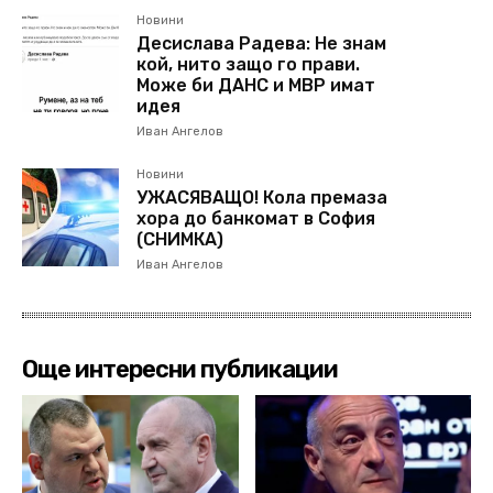
Новини
Десислава Радева: Не знам
кой, нито защо го прави.
Може би ДАНС и МВР имат
идея
Иван Ангелов
Новини
УЖАСЯВАЩО! Кола премаза
хора до банкомат в София
(СНИМКА)
Иван Ангелов
Още интересни публикации