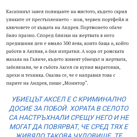
Касапинът завел полицаите на мястото, където скрил
уликите от престъплението – нож, червен портфейл и
ключовете от къщата на Андрея. Портмонето обаче
било празно. Според близки на жертвата в него
предишния ден е имало 300 лева, които баща ѝ, който
работи в Англия, ѝ бил изпратил. А хора от ромската
махала на Галиче, където живеят убиецът и жертвата,
забелязали, че в събота Аксел си купил маратонки,
дрехи и техника. Оказва се, че е направил това с
парите на Андрея, пише „Монитор“.
УБИЕЦЪТ АКСЕЛ Е С КРИМИНАЛНО
ДОСИЕ ЗА ПОБОЙ. ХОРАТА В СЕЛОТО
СА НАСТРЪХНАЛИ СРЕЩУ НЕГО И НЕ
МОГАТ ДА ПОВЯРВАТ, ЧЕ СРЕД ТЯХ Е
ЖИВЯЛО ТАКОВА ЧУДОВИЩЕ. ТЕ