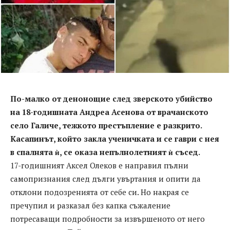
По-малко от денонощие след зверското убийство
на 18-годишната Андреа Асенова от врачанското
село Галиче, тежкото престъпление е разкрито.
Касапинът, който закла ученичката и се гаври с нея
в спалнята ѝ, се оказа непълнолетният ѝ съсед.
17-годишният Аксел Олеков е направил пълни
самопризнания след дълги увъртания и опити да
отклони подозренията от себе си. Но накрая се
пречупил и разказал без капка съжаление
потресаващи подробности за извършеното от него