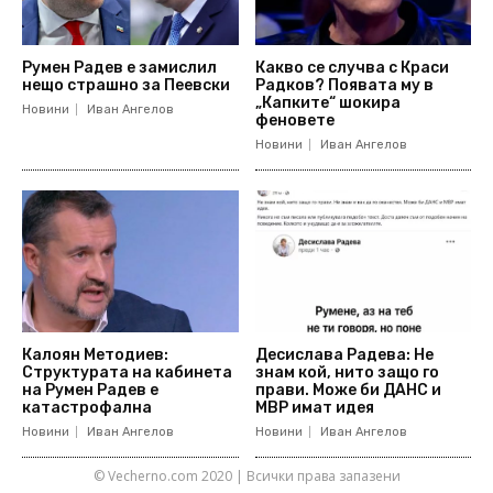
Румен Радев е замислил
Какво се случва с Краси
нещо страшно за Пеевски
Радков? Появата му в
„Капките“ шокира
Новини
Иван Ангелов
феновете
Новини
Иван Ангелов
Калоян Методиев:
Десислава Радева: Не
Структурата на кабинета
знам кой, нито защо го
на Румен Радев е
прави. Може би ДАНС и
катастрофална
МВР имат идея
Новини
Иван Ангелов
Новини
Иван Ангелов
© Vecherno.com 2020 | Всички права запазени