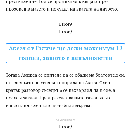
престъпление. Той се промъкнал в къщата през
прозорец в мазето и почукал на вратата на антрето.
Error9
Error9
Аксел от Галиче ще лежи максимум 12
години, защото е непълнолетен
Тогава Андреа се опитала да се обади на братовчед си,
но след като не успяла, отворила на Аксел. След
кратък разговор съседът ѝ се нахвърлил да я бие, а
после я заклал. Пред разследващите казал, че я е
изнасилил, след като вече била мъртва.
- Advertisement -
Error9