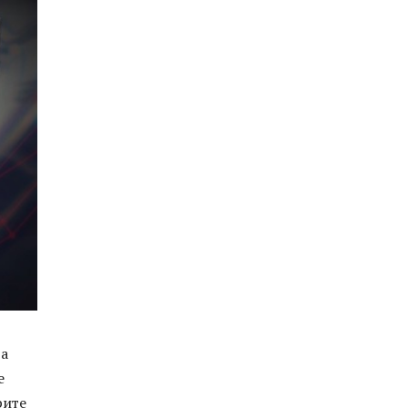
ра
е
рите