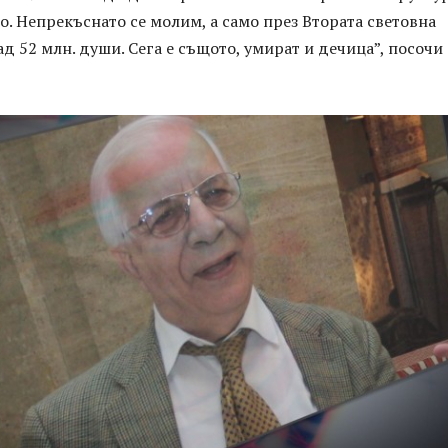
о. Непрекъснато се молим, а само през Втората световна
ад 52 млн. души. Сега е същото, умират и дечица”, посочи