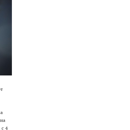
рт
ва
 на
 с 4