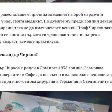
дравеопазване е причина за малкия на брой сърдечни
у нас, смята медикът. По думите му преди години лекар
ирани, така че да имат интерес всички. Проф Чирков заяв
ен си спомня първата си трансплантация и въпреки
 възраст, все още практикува.
ександър
Чирков
?
ър Чирков е роден в Лом през 1938 година. Завършва
иверситет в София, а по-късно има няколко специализа
и сърдечно-съдова хирургия в Германия и Съединените щ