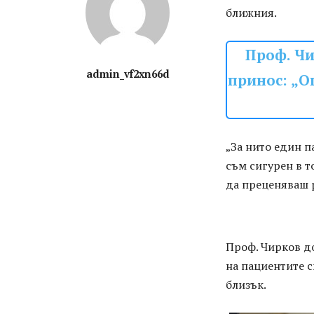
ближния.
Проф. Чи
admin_vf2xn66d
принос: „О
„За нито един п
съм сигурен в т
да преценяваш р
Проф. Чирков до
на пациентите си
близък.