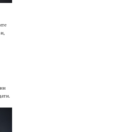
ите
и,
ции
ати.