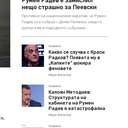
Румен Радев е замислил
нещо страшно за Пеевски
Противно на националния наратив, че Румен
Радев се е събрал с Делян Пеевски, защото
групата му в Народното събрание...
Новини
Какво се случва с Краси
Радков? Появата му в
„Капките“ шокира
феновете
Иван Ангелов
Новини
Калоян Методиев:
Структурата на
кабинета на Румен
Радев е катастрофална
Иван Ангелов
си,
Новини