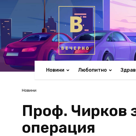
Новини
Любопитно
Здрав
Новини
Проф. Чирков з
операция