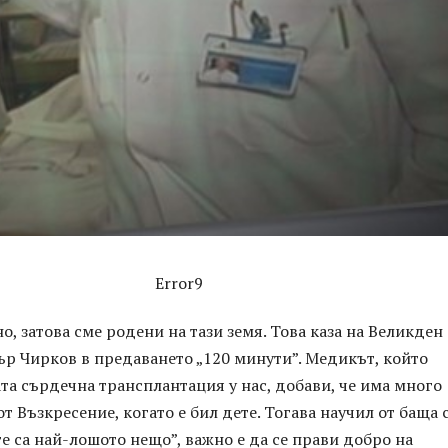
Error9
о, затова сме родени на тази земя. Това каза на Великден
р Чирков в предаването „120 минути”. Медикът, който
а сърдечна трансплантация у нас, добави, че има много
т Възкресение, когато е бил дете. Тогава научил от баща 
те са най-лошото нещо”, важно е да се прави добро на