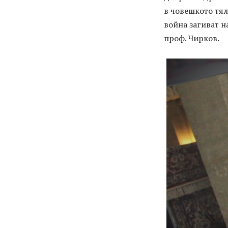
в човешкото тял
война загиват н
проф. Чирков.