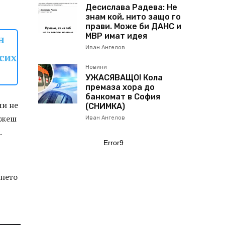
Десислава Радева: Не
знам кой, нито защо го
прави. Може би ДАНС и
МВР имат идея
н
Иван Ангелов
сих
Новини
УЖАСЯВАЩО! Кола
премаза хора до
банкомат в София
чи не
(СНИМКА)
можеш
Иван Ангелов
.
Error9
ането