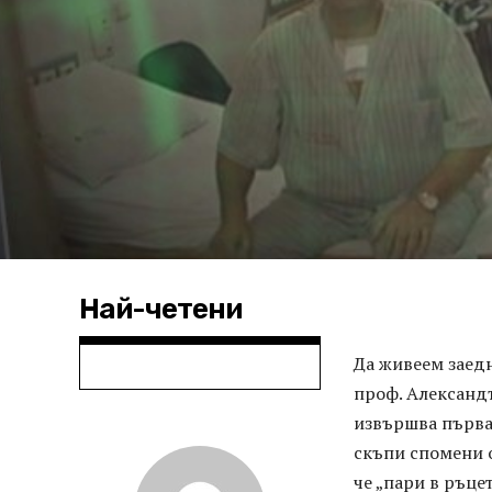
Най-четени
Да живеем заедн
проф. Александъ
извършва първат
скъпи спомени о
че „пари в ръце