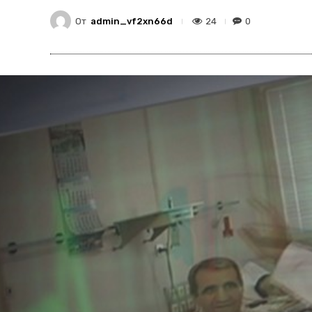
От
admin_vf2xn66d
24
0