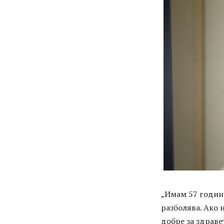
„Имам 57 години
разболява. Ако 
добре за здраве