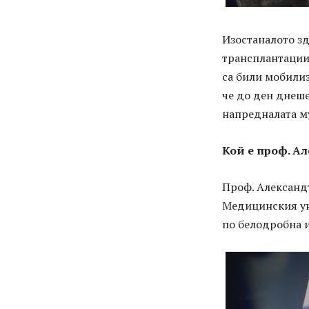
Изостаналото з
трансплантации 
са били мобилиз
че до ден днеш
напредналата му
Кой е проф.
Ал
Проф. Александ
Медицинския ун
по белодробна 