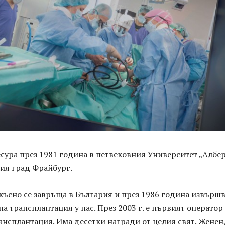
сура през 1981 година в петвековния Университет „Албе
кия град Фрайбург.
късно се завръща в България и през 1986 година извърш
а трансплантация у нас. През 2003 г. е първият оператор
нсплантация. Има десетки награди от целия свят. Женен,