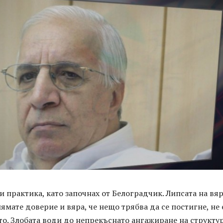
 практика, като започнах от Белоградчик. Липсата на вя
нямате доверие и вяра, че нещо трябва да се постигне, не 
то. Злобата води до непрекъснато ангажиране на структу