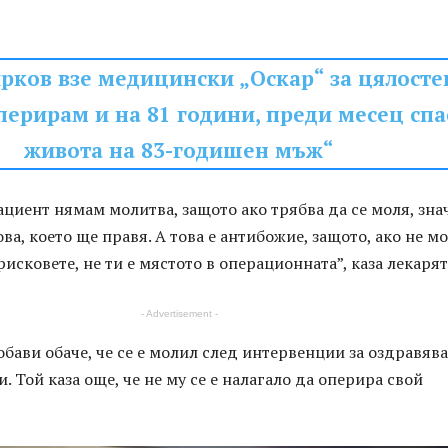
рков взе медицински „Оскар“ за цялосте
перирам и на 81 години, преди месец спа
живота на 83-годишен мъж“
ациент нямам молитва, защото ако трябва да се моля, зна
ова, което ще правя. А това е антибожие, защото, ако не 
исковете, не ти е мястото в операционната”, каза лекарят
- Advertisement -
бави обаче, че се е молил след интервенции за оздравяв
. Той каза още, че не му се е налагало да оперира свой