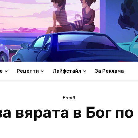
е
Рецепти
Лайфстайл
За Реклама
Error9
а вярата в Бог по