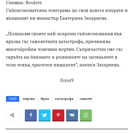
Снимка: Reuters
Съболезнователна телеграма до своя колега изпрати и
външният ни министър Екатерина Захариева.
„Поднасям своите най-искрени съболезнования във
връзка със самолетната катастрофа, причинила
многобройни човешки жертви. Съпричастни сме със
скръбта на близките и роднините на загиналите в
този тежък, трагичен инцидент”, написа Захариева.
Error9
TAGS
жертви
Иран
катастрофа
самолет