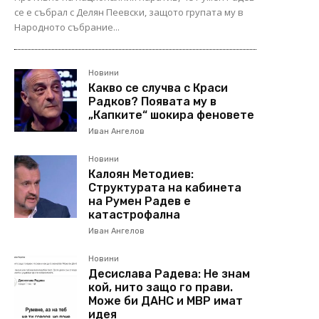
се е събрал с Делян Пеевски, защото групата му в
Народното събрание...
Новини
Какво се случва с Краси
Радков? Появата му в
„Капките“ шокира феновете
Иван Ангелов
Новини
Калоян Методиев:
Структурата на кабинета
на Румен Радев е
катастрофална
Иван Ангелов
Новини
Десислава Радева: Не знам
кой, нито защо го прави.
Може би ДАНС и МВР имат
идея