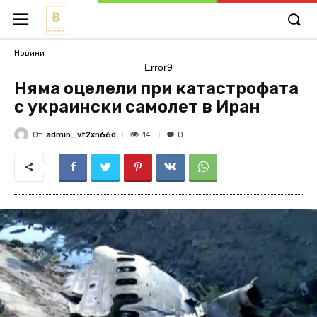
Новини
Error9
Няма оцелели при катастрофата
с украински самолет в Иран
От
admin_vf2xn66d
14
0