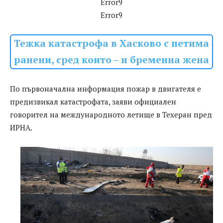
Error9
Error9
Тежка катастрофа в Хасково с петима
ранени, сред които – и бременна жена
По първоначална информация пожар в двигателя е
предизвикал катастрофата, заяви официален
говорител на международното летище в Техеран пред
ИРНА.