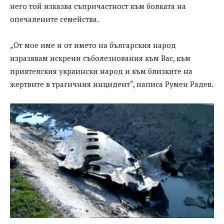
него той изказва съпричастност към болката на
опечалените семейства.
„От мое име и от името на българския народ
изразявам искрени съболезнования към Вас, към
приятелския украински народ и към близките на
жертвите в трагичния инцидент“, написа Румен Радев.