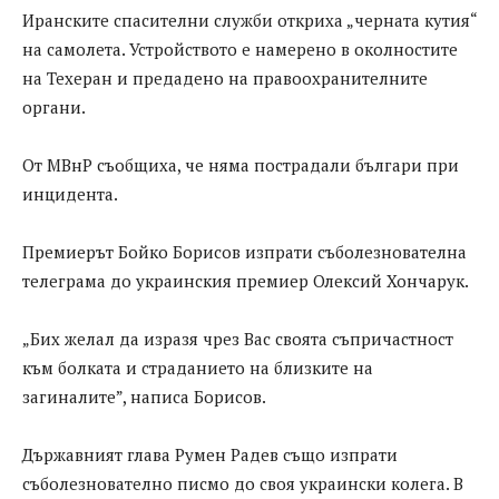
Иранските спасителни служби откриха „черната кутия“
на самолета. Устройството е намерено в околностите
на Техеран и предадено на правоохранителните
органи.
От МВнР съобщиха, че няма пострадали българи при
инцидента.
Премиерът Бойко Борисов изпрати съболезнователна
телеграма до украинския премиер Олексий Хончарук.
„Бих желал да изразя чрез Вас своята съпричастност
към болката и страданието на близките на
загиналите”, написа Борисов.
Държавният глава Румен Радев също изпрати
съболезнователно писмо до своя украински колега. В