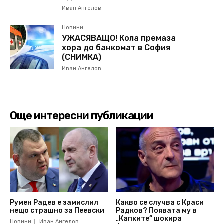
Иван Ангелов
Новини
УЖАСЯВАЩО! Кола премаза
хора до банкомат в София
(СНИМКА)
Иван Ангелов
Още интересни публикации
Румен Радев е замислил
Какво се случва с Краси
нещо страшно за Пеевски
Радков? Появата му в
„Капките“ шокира
Новини
Иван Ангелов