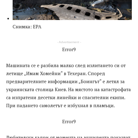
Снимка: EPA
- Advertisement -
Error9
Машината се е разбила малко след излитането си от
летище „Имам Хомейни“ в Техеран. Според
предварителните информации „Боингът“ е летял за
украинската столица Киев. На мястото на катастрофата
са изпратени десетки линейки и спасителни екипи.
При падането самолетът е избухнал в пламъци.
Error9
Любителски кадри от момента на инцидента показват