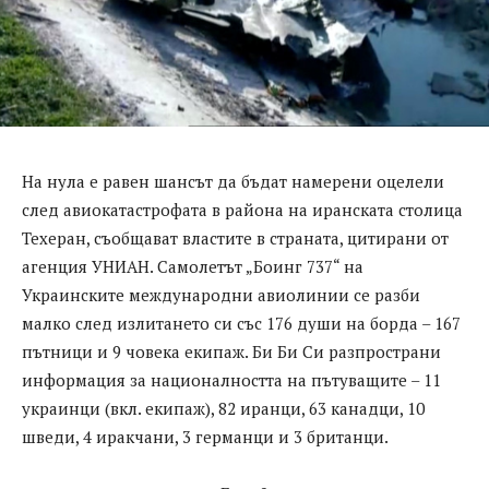
На нула е равен шансът да бъдат намерени оцелели
след авиокатастрофата в района на иранската столица
Техеран, съобщават властите в страната, цитирани от
агенция УНИАН. Самолетът „Боинг 737“ на
Украинските международни авиолинии се разби
малко след излитането си със 176 души на борда – 167
пътници и 9 човека екипаж. Би Би Си разпространи
информация за националността на пътуващите – 11
украинци (вкл. екипаж), 82 иранци, 63 канадци, 10
шведи, 4 иракчани, 3 германци и 3 британци.