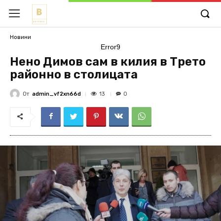
Новини
Error9
Нено Димов сам в килия в Трето
районно в столицата
От
admin_vf2xn66d
13
0