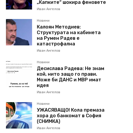
„Капките“ шокира феновете
Иван Ангелов
Новини
Калоян Методиев:
Структурата на кабинета
на Румен Радев е
катастрофална
Иван Ангелов
Новини
Десислава Радева: Не знам
кой, нито защо го прави.
Може би ДАНС и МВР имат
идея
Иван Ангелов
Новини
УЖАСЯВАЩО! Кола премаза
хора до банкомат в София
(СНИМКА)
Иван Ангелов