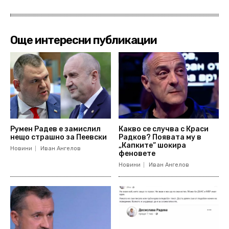
Още интересни публикации
Румен Радев е замислил
Какво се случва с Краси
нещо страшно за Пеевски
Радков? Появата му в
„Капките“ шокира
Новини
Иван Ангелов
феновете
Новини
Иван Ангелов